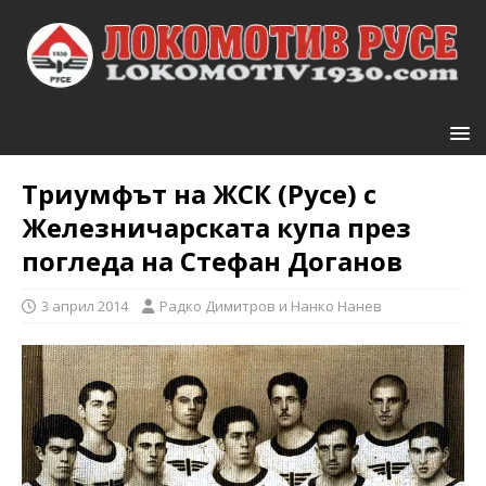
Триумфът на ЖСК (Русе) с
Железничарската купа през
погледа на Стефан Доганов
3 април 2014
Радко Димитров и Нанко Нанев