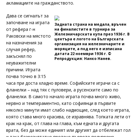
акламациите на гражданството.
Дава се сигналът за
започване на играта
Задната страна на медала, връчен
от рефера г-н
на финалистите в турнира за
Железничарската купа през 1936 г. В
Раковски на мястото
центъра е логото на Българската
на назначения за
организация на железничарите и
моряците, а под него е изписана
случая рефер,
датата 22 ноември 1936 г. ©
закъснял по
Репродукция: Нанко Нанев.
неуважителни
причини. Играта
почва точно в 3:15
часа при доста хладно време. Софийските играчи са с
фланелки – над тях с пуловери, а русенските само по
фланелки. В самото начало играта почва много живо,
нервно и темпераментно, като софиянци в първите
няколко минути имат слабо надмощие, след което играта,
която става много красива, се изравнява. Топката лети от
крак на крак, от глава на глава, към едната и другата
врата, без да може единият или другият да отбележат гол
и така безрезултатно протече първото полувреме.