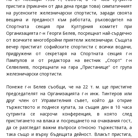
пристига (прикачен от два дена преди това) симпатичният
на русенските железничарски спортисти, заради своята
вещина и преданост към работата, ръководител на
Спортната секция при Културния комитет при
Организацията г-н Георги Белев, посрещнат най-сърдечно
от всичките многобройни приятели железничари. Същата
вечер пристигат софийските спортисти с всички водачи,
придружени от секретаря на Спортната секция г-н
Пампулов и от редактора на вестник „Спорт“ г-н
Селвелиев, посрещнати на гара „Пристанище“ от група
железничарски спортисти.
Понеже г-н Белев съобщи, че на 22 т. м. ще пристигне
председателят на Организацията г-н инж. Тинтеров или
друг член от Управителния съвет, който да открие
тържеството и поднесе купата, за същия ден в 10 часа
сутринта се насрочи конференция, в която след
пристигането на влака и посрещането на очаквания гост,
да се разгледат важни въпроси относно тържествата, а
така също и върху бъдещата дейност. Влакът пристига,