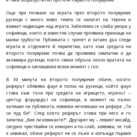
Още при почване на играта през второто полувреме
русенци с много живо темпо се налагат на терена и
взимат надмощие над играта. Забелязва се слаба умора у
софиянци, които в известни случаи проявиха признаци на
малки грубости. Публиката с трепет и затаен дъх следи
играта в отделните й перипетии, като към средата на
второто полувреме почва да проявява симпатии и да
акламира русенци, които свиха обръча около вратата на
софиянци и заплашваха всеки момент с гол.
В 30 минута на второто полувреме обаче, когато
реферът обявява фаул в полза на русенци, който фаул
става към тъча при средата на игрището, играчът –
център форуардът на софиянци, в момент на пълно
затишие на публиката, извиква нечовешки на рефера: „Ти
си луд бе!“. След което реферът отива при него и го
запитва: „Вие ли извикахте?“. Другарят му – левият инсайд,
сигурно чувствайки се изморен и по-слаб, заявява, че той
е извикал, обаче реферът не се лъже и изпъжда първия