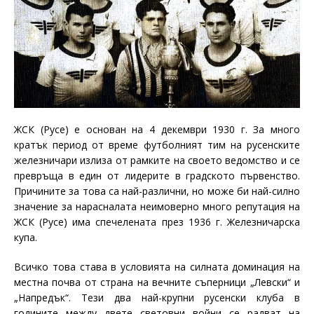
ЖСК (Русе) е основан на 4 декември 1930 г. За много
кратък период от време футболният тим на русенските
железничари излиза от рамките на своето ведомство и се
превръща в един от лидерите в градското първенство.
Причините за това са най-различни, но може би най-силно
значение за нарасналата неимоверно много репутация на
ЖСК (Русе) има спечелената през 1936 г. Железничарска
купа.
Всичко това става в условията на силната доминация на
местна почва от страна на вечните съперници „Левски“ и
„Напредък“. Тези два най-крупни русенски клуба в
годините между двете световни войни се радват на