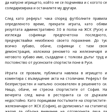
да напусне игрището, който не се подчинява и с когото се
солидаризираха и останалите му другари.
След като реферът чака според футболните правила
определеното време, прекрати играта, като обяви
резултата административно 3:0 в полза на ЖСК (Русе) и
изглежда софиянци предпочетоха последното,
предчувствайки неизбежно своето поражение. До тук
всичко хубаво, обаче, софиянци с тази своя
демонстрация, изложиха реномето на железничаря и
неговото хубаво име, създадени с толкова дълъг труд и
постоянство от русенските спортисти поне в Русе.
Играта се провали, публиката навлиза в игрището и
коментира с възмущение акта на столичани. Реферът бе
безпристрастен и напълно основателен в решението си.
Нищо, обаче, не стресна спортистите от София. На
вечерята след мача в ресторанта са се държали
недостойно. Като порицавам постъпките на спортистите-
железничари от ЖСК (София), аз (дописникът на статията)
желая да обърна внимание на отговорните лица да