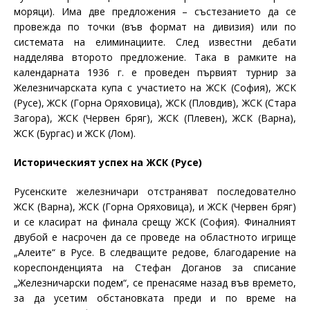
моряци). Има две предложения – състезанието да се
провежда по точки (във формат на дивизия) или по
системата на елиминациите. След известни дебати
надделява второто предложение. Така в рамките на
календарната 1936 г. е проведен първият турнир за
Железничарската купа с участието на ЖСК (София), ЖСК
(Русе), ЖСК (Горна Оряховица), ЖСК (Пловдив), ЖСК (Стара
Загора), ЖСК (Червен бряг), ЖСК (Плевен), ЖСК (Варна),
ЖСК (Бургас) и ЖСК (Лом).
Историческият успех на ЖСК (Русе)
Русенските железничари отстраняват последователно
ЖСК (Варна), ЖСК (Горна Оряховица), и ЖСК (Червен бряг)
и се класират на финала срещу ЖСК (София). Финалният
двубой е насрочен да се проведе на областното игрище
„Алеите“ в Русе. В следващите редове, благодарение на
кореспонденцията на Стефан Доганов за списание
„Железничарски подем“, се пренасяме назад във времето,
за да усетим обстановката преди и по време на