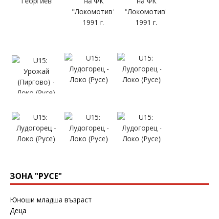
ЗОНА "РУСЕ"
Юноши младша възраст
Деца