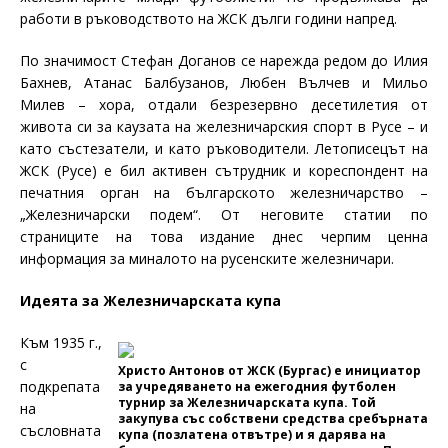
работи в ръководството на ЖСК дълги години напред.
По значимост Стефан Доганов се нарежда редом до Илия
Бахнев, Атанас Балбузанов, Любен Вълчев и Мильо
Милев – хора, отдали безрезервно десетилетия от
живота си за каузата на железничарския спорт в Русе – и
като състезатели, и като ръководители. Летописецът на
ЖСК (Русе) е бил активен сътрудник и кореспондент на
печатния орган на българското железничарство –
„Железничарски подем“. От неговите статии по
страниците на това издание днес черпим ценна
информация за миналото на русенските железничари.
Идеята за Железничарската купа
Към 1935 г.,
с
Христо Антонов от ЖСК (Бургас) е инициатор
подкрепата
за учредяването на ежегодния футболен
турнир за Железничарската купа. Той
на
закупува със собствени средства сребърната
съсловната
купа (позлатена отвътре) и я дарява на