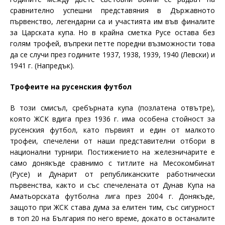
сравнително успешни представяния в Държавното
първенство, легендарни са и участията им във финалите
за Царската купа. Но в крайна сметка Русе остава без
голям трофей, въпреки петте поредни възможности това
да се случи през годините 1937, 1938, 1939, 1940 (Левски) и
1941 г. (Напредък).
Трофеите на русенския футбол
В този смисъл, сребърната купа (позлатена отвътре),
която ЖСК вдига през 1936 г. има особена стойност за
русенския футбол, като първият и един от малкото
трофеи, спечелени от наши представителни отбори в
национални турнири. Постижението на железничарите е
само донякъде сравнимо с титлите на Месокомбинат
(Русе) и Дунарит от републиканските работнически
първенства, както и със спечелената от Дунав Купа на
Аматьорската футболна лига през 2004 г. Донякъде,
защото при ЖСК става дума за елитен тим, със сигурност
в топ 20 на България по него време, докато в останалите