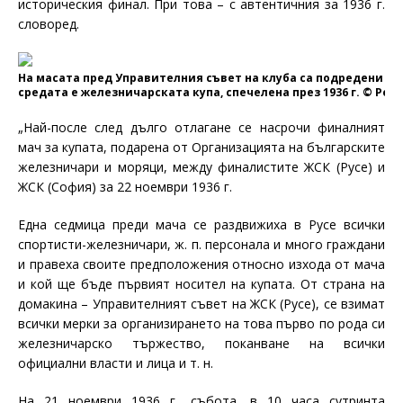
историческия финал. При това – с автентичния за 1936 г.
словоред.
На масата пред Управителния съвет на клуба са подредени тро
средата е железничарската купа, спечелена през 1936 г. © Ре
„Най-после след дълго отлагане се насрочи финалният
мач за купата, подарена от Организацията на българските
железничари и моряци, между финалистите ЖСК (Русе) и
ЖСК (София) за 22 ноември 1936 г.
Една седмица преди мача се раздвижиха в Русе всички
спортисти-железничари, ж. п. персонала и много граждани
и правеха своите предположения относно изхода от мача
и кой ще бъде първият носител на купата. От страна на
домакина – Управителният съвет на ЖСК (Русе), се взимат
всички мерки за организирането на това първо по рода си
железничарско тържество, поканване на всички
официални власти и лица и т. н.
На 21 ноември 1936 г., събота, в 10 часа сутринта