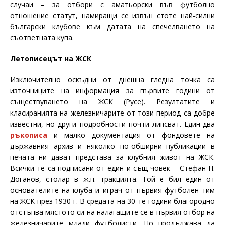
случаи – за отбори с аматьорски във футболно
отношение статут, намиращи се извън стоте най-силни
български клубове към датата на спечелването на
съответната купа.
Летописецът на ЖСК
Изключително оскъдни от днешна гледна точка са
източниците на информация за първите години от
съществуването на ЖСК (Русе). Резултатите и
класиранията на железничарите от този период са добре
известни, но други подробности почти липсват. Един-два
ръкописа
и малко документация от фондовете на
държавния архив и няколко по-обширни публикации в
печата ни дават представа за клубния живот на ЖСК.
Всички те са подписани от един и същ човек – Стефан П.
Доганов, столар в ж.п. тракцията. Той е бил един от
основателите на клуба и играч от първия футболен тим
на ЖСК през 1930 г. В средата на 30-те години благородно
отстъпва мястото си на налагащите се в първия отбор на
железничарите млади футболисти. Но продължава да