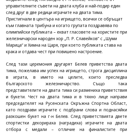
управителните съвети на двата клуба и най-подир един
след друг в две редици играчите на двата тима.
Пристигнали в центъра на игрището, всички се обръщат
към главната трибуна и когато групата поздравява по
олимпийски публиката – екват гласовете на хористите при
железничарски народен хор „П. Р. Славейков“ с „Шуми
Марица“ и Химна на Царя, при което публиката става на
крака и отдава чест при повишено настроение.
След тази церемония другарят Белев приветства двата
тима, пожелава им успех на игрището, строга дисциплина
в играта, в името на целите, които преследва
българското железничарство. Също така
представителите на двата тима си размениха приветствия
и букети. Чест на двата тима и в тяхно лице направи
председателят на Русенската Окръжна Спортна Област,
като поздрави играчите с подбрани слова и поднасяйки
разкошен букет на г-н Белев. След приветствията двете
спортистки декорираха (наградиха) играчите на двата
отбора с медали – отличие на финалистите при