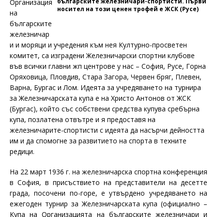
българските железничари-спортисти. Първи
Организация
носител на този ценен трофей е ЖСК (Русе)
на
българските
железничар
и и моряци и учредения към нея Културно-просветен
комитет, са изградени Железничарски спортни клубове
във всички главни жп центрове у нас – София, Русе, Горна
Оряховица, Пловдив, Стара Загора, Червен бряг, Плевен,
Варна, Бургас и Лом. Идеята за учредяването на турнира
за Железничарската купа е на Христо Антонов от ЖСК
(Бургас), който със собствени средства купува сребърна
купа, позлатена отвътре и я предоставя на
железничарите-спортисти с идеята да насърчи дейността
им и да спомогне за развитието на спорта в техните
редици.
На 22 март 1936 г. на железничарска спортна конференция
в София, в присъствието на представители на десетте
града, посочени по-горе, е утвърдено учредяването на
ежегоден турнир за Железничарската купа (официално –
Купа на Организацията на българските железничари и