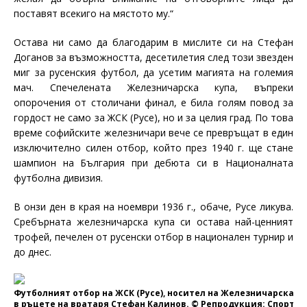
поставят всекиго на мястото му.“
Остава ни само да благодарим в мислите си на Стефан
Доганов за възможността, десетилетия след този звезден
миг за русенския футбол, да усетим магията на големия
мач. Спечелената Железничарска купа, въпреки
опорочения от столичани финал, е била голям повод за
гордост не само за ЖСК (Русе), но и за целия град. По това
време софийските железничари вече се превръщат в един
изключително силен отбор, който през 1940 г. ще стане
шампион на България при дебюта си в Националната
футболна дивизия.
В онзи ден в края на ноември 1936 г., обаче, Русе ликува.
Сребърната железничарска купа си остава най-ценният
трофей, печелен от русенски отбор в национален турнир и
до днес.
Футболният отбор на ЖСК (Русе), носител на Железничарската 
в ръцете на вратаря Стефан Калинов. © Репродукция: Спортн