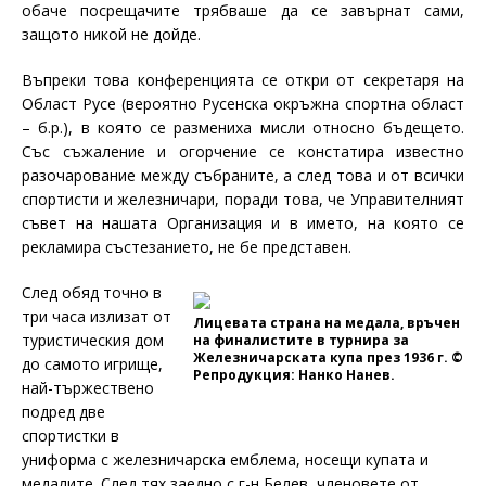
обаче посрещачите трябваше да се завърнат сами,
защото никой не дойде.
Въпреки това конференцията се откри от секретаря на
Област Русе (вероятно Русенска окръжна спортна област
– б.р.), в която се размениха мисли относно бъдещето.
Със съжаление и огорчение се констатира известно
разочарование между събраните, а след това и от всички
спортисти и железничари, поради това, че Управителният
съвет на нашата Организация и в името, на която се
рекламира състезанието, не бе представен.
След обяд точно в
три часа излизат от
Лицевата страна на медала, връчен
туристическия дом
на финалистите в турнира за
Железничарската купа през 1936 г. ©
до самото игрище,
Репродукция: Нанко Нанев.
най-тържествено
подред две
спортистки в
униформа с железничарска емблема, носещи купата и
медалите. След тях заедно с г-н Белев, членовете от