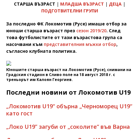
СТАРША ВЪЗРАСТ
|
МЛАДША ВЪЗРАСТ
|
ДЕЦА
|
ПОДГОТВИТЕЛНИ ГРУПИ
За последно ФК Локомотив (Русе) имаше отбор за
юноши старша възраст през
сезон 2019/20
. След
това футболистите от тази възрастова група са
насочвани към
представителния мъжки отбор
,
съгласно клубната политика.
Юношите старша възраст на Локомотив (Русе), снимани на
Градския стадион в Сливо поле на 18 август 2018 г. с
треньорът им Калоян Георгиев.
Последни новини от Локомотив U19
„Локомотив U19“ обърна „Черноморец U19“
като гост
„Локо U19” загуби от „соколите“ във Варна