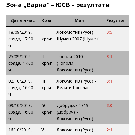
Зона „Варна“ – ЮСВ – резултати
Дата и час
Кръг
Мач
Резултат
18/09/2019,
I
Локомотив (Русе) –
0:5
сряда, 17:00
кръг
Шумен 2007 (Шумен)
ч.
25/09/2019,
II
Тополи 2010
3:1
сряда, 17:00
кръг
(Тополи) –
ч.
Локомотив (Русе)
02/10/2019,
III
Локомотив (Русе) –
3:1
сряда, 16:00
кръг
Велики Преслав
ч.
09/10/2019,
IV
Добруджа 1919
3:0
сряда, 16:00
кръг
(Добрич) –
ч.
Локомотив (Русе)
16/10/2019,
V
Локомотив (Русе) –
2:1