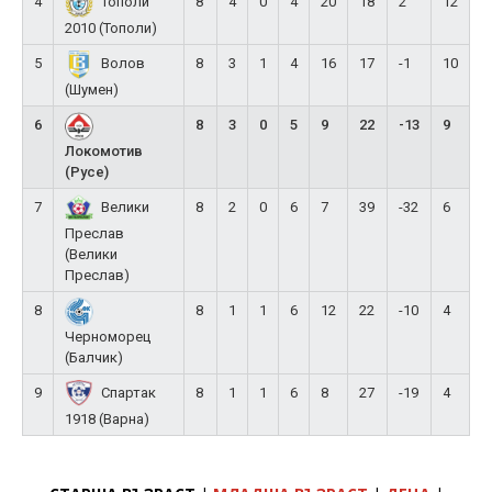
4
8
4
0
4
20
18
2
12
Тополи
2010 (Тополи)
5
8
3
1
4
16
17
-1
10
Волов
(Шумен)
6
8
3
0
5
9
22
-13
9
Локомотив
(Русе)
7
8
2
0
6
7
39
-32
6
Велики
Преслав
(Велики
Преслав)
8
8
1
1
6
12
22
-10
4
Черноморец
(Балчик)
9
8
1
1
6
8
27
-19
4
Спартак
1918 (Варна)