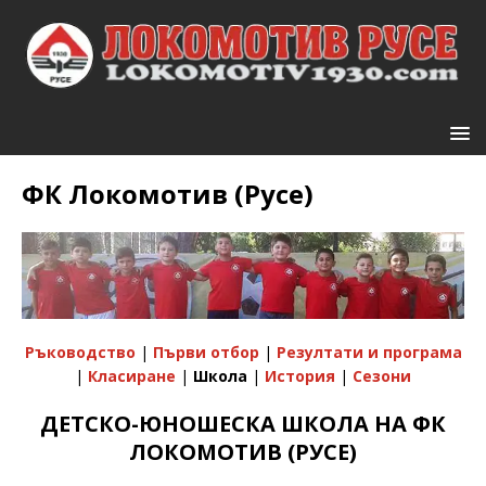
ФК Локомотив (Русе)
Ръководство
|
Първи отбор
|
Резултати и програма
|
Класиране
|
Школа
|
История
|
Сезони
ДЕТСКО-ЮНОШЕСКА ШКОЛА НА ФК
ЛОКОМОТИВ (РУСЕ)