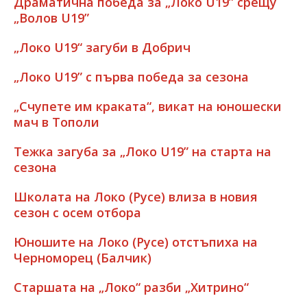
Драматична победа за „Локо U19” срещу
„Волов U19”
„Локо U19“ загуби в Добрич
„Локо U19” с първа победа за сезона
„Счупете им краката“, викат на юношески
мач в Тополи
Тежка загуба за „Локо U19” на старта на
сезона
Школата на Локо (Русе) влиза в новия
сезон с осем отбора
Юношите на Локо (Русе) отстъпиха на
Черноморец (Балчик)
Старшата на „Локо“ разби „Хитрино“