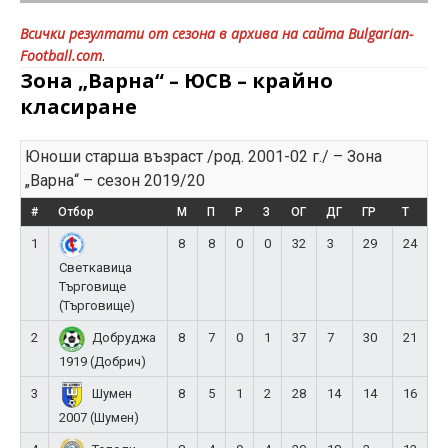
Всички резултати от сезона в архива на сайта Bulgarian-
Football.com
.
Зона „Варна“ – ЮСВ – крайно
класиране
Юноши старша възраст /род. 2001-02 г./ – Зона
„Варна“ – сезон 2019/20
#
Отбор
М
П
Р
З
ОГ
ДГ
ГР
Т
1
8
8
0
0
32
3
29
24
Светкавица
Търговище
(Търговище)
2
8
7
0
1
37
7
30
21
Добруджа
1919 (Добрич)
3
8
5
1
2
28
14
14
16
Шумен
2007 (Шумен)