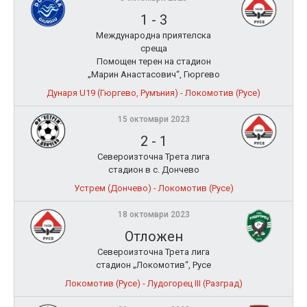
1
-
3
Международна приятелска
среща
Помощен терен на стадион
„Марин Анастасович“, Гюргево
Дунаря U19 (Гюргево, Румъния) - Локомотив (Русе)
15 октомври 2023
2
-
1
Североизточна Трета лига
стадион в с. Дончево
Устрем (Дончево) - Локомотив (Русе)
18 октомври 2023
Отложен
Североизточна Трета лига
стадион „Локомотив“, Русе
Локомотив (Русе) - Лудогорец III (Разград)