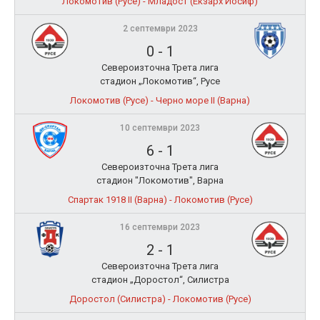
Локомотив (Русе) - Младост (Екзарх Йосиф)
2 септември 2023
0
-
1
Североизточна Трета лига
стадион „Локомотив“, Русе
Локомотив (Русе) - Черно море II (Варна)
10 септември 2023
6
-
1
Североизточна Трета лига
стадион "Локомотив", Варна
Спартак 1918 II (Варна) - Локомотив (Русе)
16 септември 2023
2
-
1
Североизточна Трета лига
стадион „Доростол“, Силистра
Доростол (Силистра) - Локомотив (Русе)