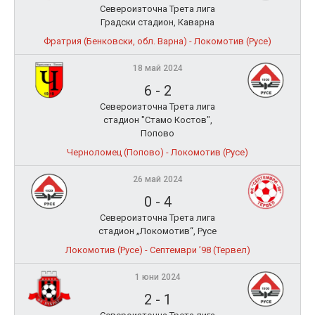
Североизточна Трета лига
Градски стадион, Каварна
Фратрия (Бенковски, обл. Варна) - Локомотив (Русе)
18 май 2024
6
-
2
Североизточна Трета лига
стадион "Стамо Костов",
Попово
Черноломец (Попово) - Локомотив (Русе)
26 май 2024
0
-
4
Североизточна Трета лига
стадион „Локомотив“, Русе
Локомотив (Русе) - Септември ’98 (Тервел)
1 юни 2024
2
-
1