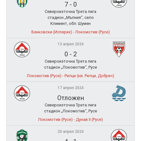
7
-
0
Североизточна Трета лига
стадион „Мълния“, село
Климент, обл. Шумен
Бенковски (Исперих) - Локомотив (Русе)
13 април 2024
0
-
2
Североизточна Трета лига
стадион „Локомотив“, Русе
Локомотив (Русе) - Рилци (кв. Рилци, Добрич)
17 април 2024
Отложен
Североизточна Трета лига
стадион „Локомотив“, Русе
Локомотив (Русе) - Дунав II (Русе)
20 април 2024