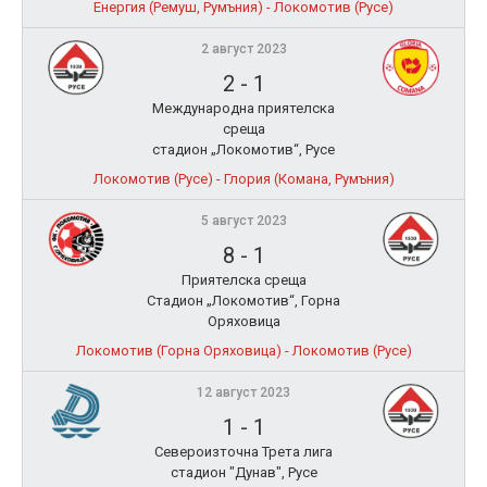
Енергия (Ремуш, Румъния) - Локомотив (Русе)
2 август 2023
2
-
1
Международна приятелска
среща
стадион „Локомотив“, Русе
Локомотив (Русе) - Глория (Комана, Румъния)
5 август 2023
8
-
1
Приятелска среща
Стадион „Локомотив“, Горна
Оряховица
Локомотив (Горна Оряховица) - Локомотив (Русе)
12 август 2023
1
-
1
Североизточна Трета лига
стадион "Дунав", Русе