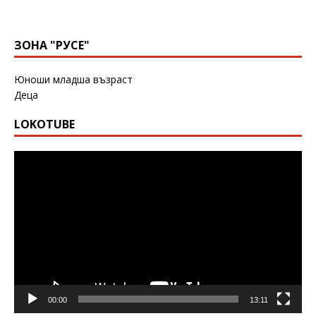
ЗОНА "РУСЕ"
Юноши младша възраст
Деца
LOKOTUBE
Видео
00:00
13:11