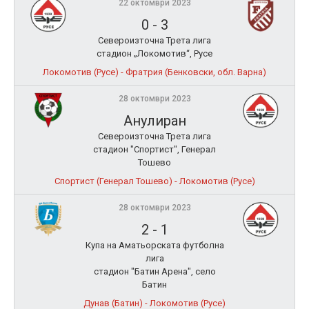
22 октомври 2023
0
-
3
Североизточна Трета лига
стадион „Локомотив“, Русе
Локомотив (Русе) - Фратрия (Бенковски, обл. Варна)
28 октомври 2023
Анулиран
Североизточна Трета лига
стадион "Спортист", Генерал
Тошево
Спортист (Генерал Тошево) - Локомотив (Русе)
28 октомври 2023
2
-
1
Купа на Аматьорската футболна
лига
стадион "Батин Арена", село
Батин
Дунав (Батин) - Локомотив (Русе)