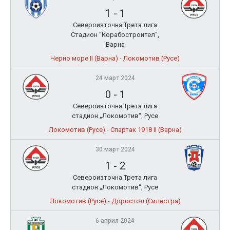
1
-
1
Североизточна Трета лига
Стадион "Корабостроител",
Варна
Черно море II (Варна) - Локомотив (Русе)
24 март 2024
0
-
1
Североизточна Трета лига
стадион „Локомотив“, Русе
Локомотив (Русе) - Спартак 1918 II (Варна)
30 март 2024
1
-
2
Североизточна Трета лига
стадион „Локомотив“, Русе
Локомотив (Русе) - Доростол (Силистра)
6 април 2024