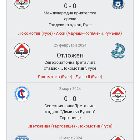
0
-
0
Международна приятелска
среща
Градски стадион, Русе
Локомотив (Русе) - Акси (Адунаци-Копъчени, Румъния)
25 февруари 2024
Отложен
Североизточна Трета лига
стадион „Локомотив“, Русе
Локомотив (Русе) - Дунав II (Русе)
2 март 2024
0
-
0
Североизточна Трета лига
стадион "Димитър Бурков",
Търговище
Светкавица (Търговище) - Локомотив (Русе)
16 март 2024