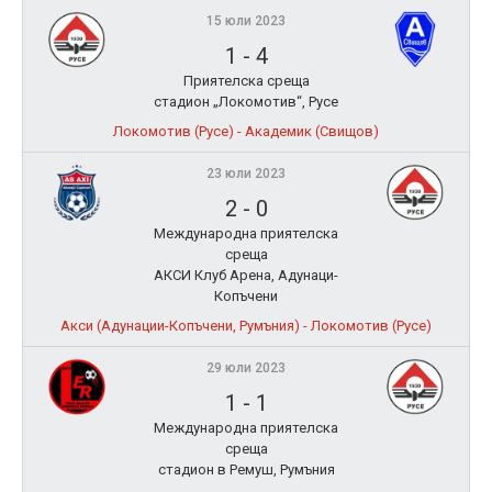
15 юли 2023
1
-
4
Приятелска среща
стадион „Локомотив“, Русе
Локомотив (Русе) - Академик (Свищов)
23 юли 2023
2
-
0
Международна приятелска
среща
АКСИ Клуб Арена, Адунаци-
Копъчени
Акси (Адунации-Копъчени, Румъния) - Локомотив (Русе)
29 юли 2023
1
-
1
Международна приятелска
среща
стадион в Ремуш, Румъния