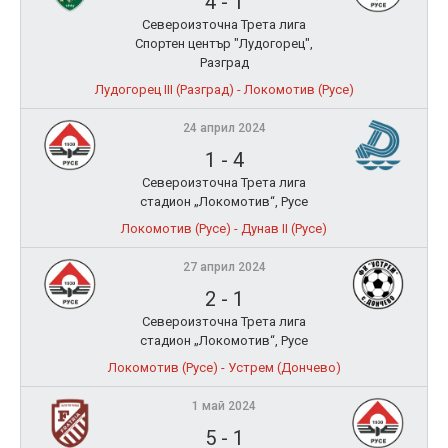
4
-
1
Североизточна Трета лига
Спортен център "Лудогорец",
Разград
Лудогорец III (Разград) - Локомотив (Русе)
24 април 2024
1
-
4
Североизточна Трета лига
стадион „Локомотив“, Русе
Локомотив (Русе) - Дунав II (Русе)
27 април 2024
2
-
1
Североизточна Трета лига
стадион „Локомотив“, Русе
Локомотив (Русе) - Устрем (Дончево)
1 май 2024
5
-
1