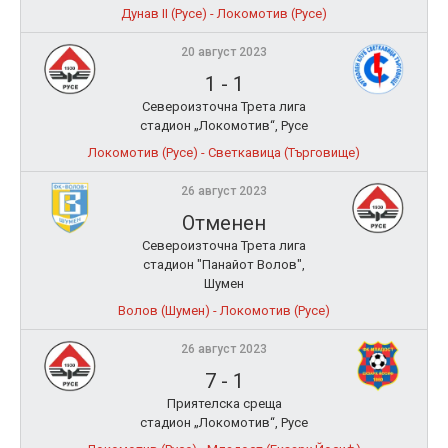
Дунав II (Русе) - Локомотив (Русе)
20 август 2023
1
-
1
Североизточна Трета лига
стадион „Локомотив“, Русе
Локомотив (Русе) - Светкавица (Търговище)
26 август 2023
Отменен
Североизточна Трета лига
стадион "Панайот Волов",
Шумен
Волов (Шумен) - Локомотив (Русе)
26 август 2023
7
-
1
Приятелска среща
стадион „Локомотив“, Русе