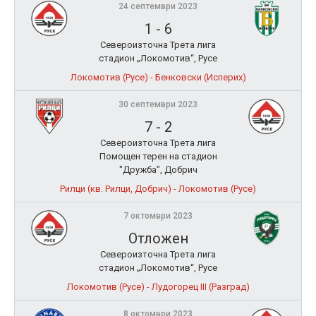
24 септември 2023
1
-
6
Североизточна Трета лига
стадион „Локомотив“, Русе
Локомотив (Русе) - Бенковски (Исперих)
30 септември 2023
7
-
2
Североизточна Трета лига
Помощен терен на стадион
"Дружба", Добрич
Рилци (кв. Рилци, Добрич) - Локомотив (Русе)
7 октомври 2023
Отложен
Североизточна Трета лига
стадион „Локомотив“, Русе
Локомотив (Русе) - Лудогорец III (Разград)
8 октомври 2023