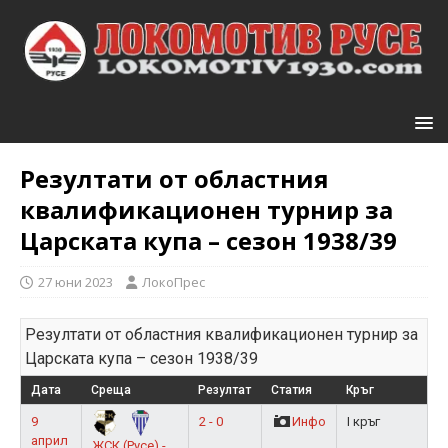
Резултати от областния
квалификационен турнир за
Царската купа – сезон 1938/39
27 юни 2023
ЛокоПрес
Резултати от областния квалификационен турнир за
Царската купа – сезон 1938/39
Дата
Среща
Резултат
Статия
Кръг
9
2 - 0
Инфо
I кръг
април
ЖСК (Русе) -