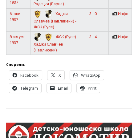
1937
Радецки (Варна)
6 юни
3 - 0
Инфо
Хаджи
1937
Славчев (Павликени) -
ЖСК (Русе)
8 август
3 - 4
Инфо
ЖСК (Русе) -
1937
Хаджи Славчев
(Павликени)
Сподели:
Facebook
X
WhatsApp
Telegram
Email
Print