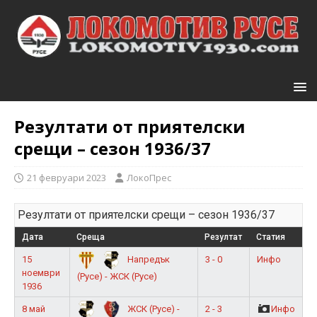
Резултати от приятелски
срещи – сезон 1936/37
21 февруари 2023
ЛокоПрес
Резултати от приятелски срещи – сезон 1936/37
Дата
Среща
Резултат
Статия
15
3 - 0
Инфо
Напредък
ноември
(Русе) - ЖСК (Русе)
1936
8 май
2 - 3
Инфо
ЖСК (Русе) -