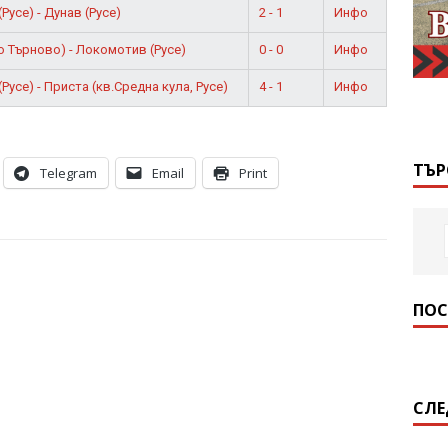
2 - 1
Инфо
усе) - Дунав (Русе)
0 - 0
Инфо
о Търново) - Локомотив (Русе)
4 - 1
Инфо
усе) - Приста (кв.Средна кула, Русе)
ТЪР
Telegram
Email
Print
ПОС
СЛЕ