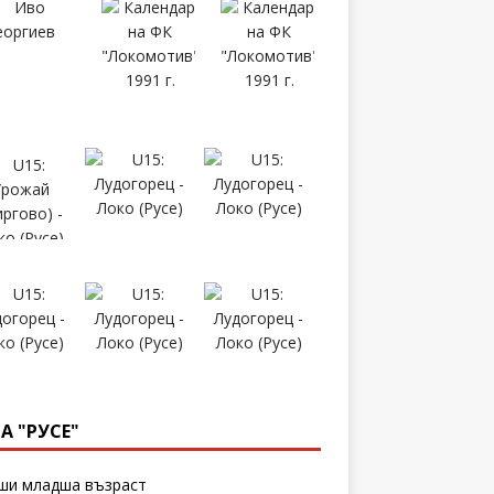
А "РУСЕ"
и младша възраст