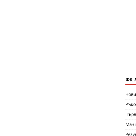
ФК 
Нови
Ръко
Първ
Мач 
Резу