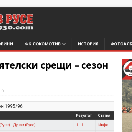
ОВИНИ
ФК ЛОКОМОТИВ
ИСТОРИЯ
ФОТОАЛ
ятелски срещи – сезон
0
он 1995/96
Резултат
Статия
1 - 1
Инфо
усе) - Дунав (Русе)