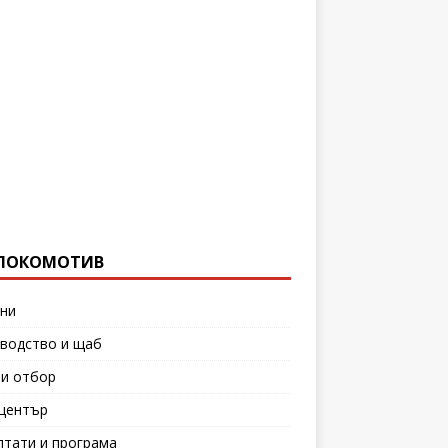
ЛОКОМОТИВ
ни
водство и щаб
и отбор
център
лтати и програма