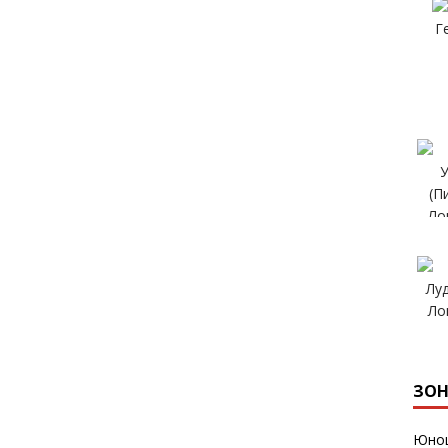
ЗОН
Юнош