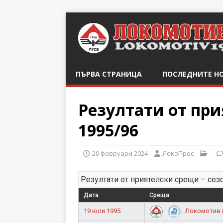
ПЪРВА СТРАНИЦА
ПОСЛЕДНИТЕ Н
Резултати от при
1995/96
20 февруари 2024
ЛокоПрес
Резултати от приятелски срещи – сез
Дата
Среща
19 юли 1995
Локомотив (Р