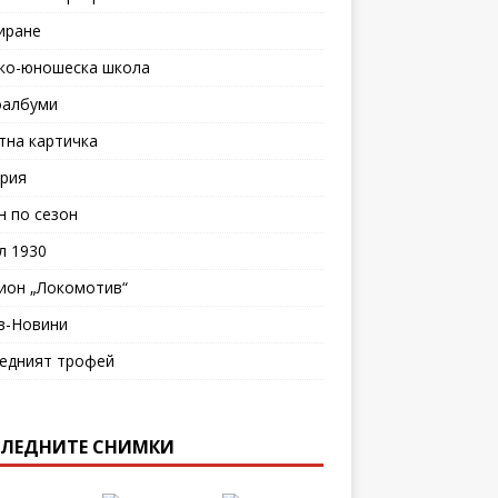
иране
ко-юношеска школа
албуми
тна картичка
рия
н по сезон
л 1930
ион „Локомотив“
в-Новини
едният трофей
ЛЕДНИТЕ СНИМКИ