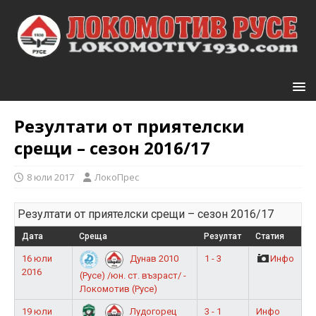
Резултати от приятелски
срещи – сезон 2016/17
8 юли 2017
ЛокоПрес
Резултати от приятелски срещи – сезон 2016/17
Дата
Среща
Резултат
Статия
16 юли
1 - 3
Инфо
Дунав 2010
2016
(Русе) /юн. ст. възраст/ -
Локомотив (Русе)
19 юли
3 - 1
Инфо
Лудогорец