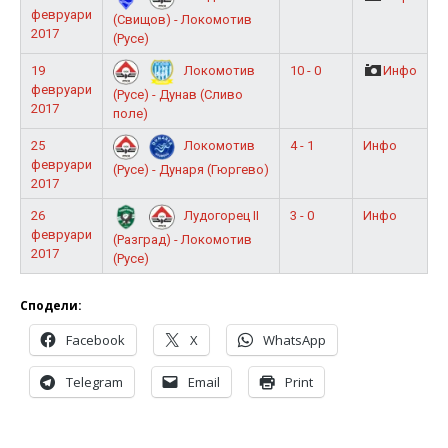
февруари
(Свищов) - Локомотив
2017
(Русе)
19
10 - 0
Инфо
Локомотив
февруари
(Русе) - Дунав (Сливо
2017
поле)
25
4 - 1
Инфо
Локомотив
февруари
(Русе) - Дунаря (Гюргево)
2017
26
3 - 0
Инфо
Лудогорец II
февруари
(Разград) - Локомотив
2017
(Русе)
Сподели:
Facebook
X
WhatsApp
Telegram
Email
Print