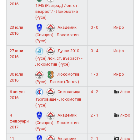
2016
1945 (Разград) /юн. ст.
възраст/ - Локомотив
(Русе)
23 юли
0 - 0
Инфо
Академик
2016
(Свищов) - Локомотив
(Русе)
27 юли
0 - 4
Инфо
Дунав 2010
2016
(Русе) /юн. ст. възраст/ -
Локомотив (Русе)
30 юли
1 - 3
Инфо
Локомотив
2016
(Русе) - Литекс (Ловеч)
6 август
4 - 2
Инфо
Светкавица
2016
Търговище - Локомотив
(Русе)
4
2 - 1
Инфо
Академик
февруари
(Свищов) - Локомотив
2017
(Русе)
11
2 - 1
Инфо
Академик