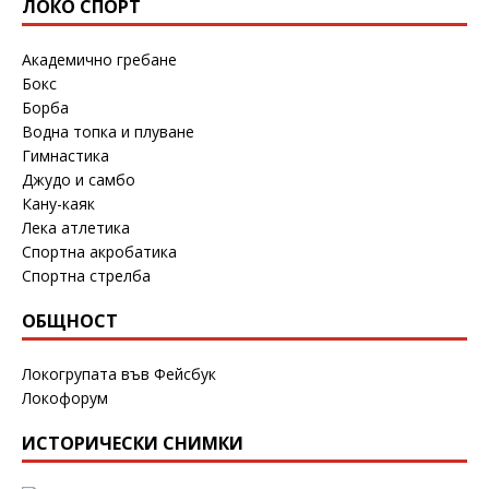
ЛОКО СПОРТ
Академично гребане
Бокс
Борба
Водна топка и плуване
Гимнастика
Джудо и самбо
Кану-каяк
Лека атлетика
Спортна акробатика
Спортна стрелба
ОБЩНОСТ
Локогрупата във Фейсбук
Локофорум
ИСТОРИЧЕСКИ СНИМКИ