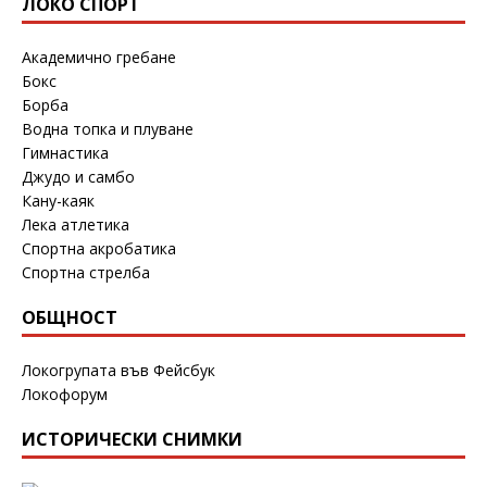
ЛОКО СПОРТ
Академично гребане
Бокс
Борба
Водна топка и плуване
Гимнастика
Джудо и самбо
Кану-каяк
Лека атлетика
Спортна акробатика
Спортна стрелба
ОБЩНОСТ
Локогрупата във Фейсбук
Локофорум
ИСТОРИЧЕСКИ СНИМКИ