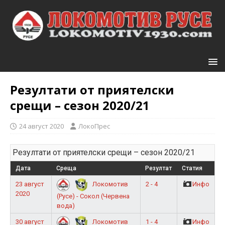
Резултати от приятелски
срещи – сезон 2020/21
24 август 2020
ЛокоПрес
Резултати от приятелски срещи – сезон 2020/21
Дата
Среща
Резултат
Статия
23 август
2 - 4
Инфо
Локомотив
2020
(Русе) - Сокол (Червена
вода)
30 август
1 - 4
Инфо
Локомотив