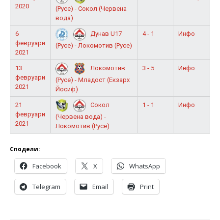
2020
(Русе) - Сокол (Червена
вода)
6
4 - 1
Инфо
Дунав U17
февруари
(Русе) - Локомотив (Русе)
2021
13
3 - 5
Инфо
Локомотив
февруари
(Русе) - Младост (Екзарх
2021
Йосиф)
21
1 - 1
Инфо
Сокол
февруари
(Червена вода) -
2021
Локомотив (Русе)
Сподели:
Facebook
X
WhatsApp
Telegram
Email
Print