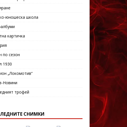
иране
ко-юношеска школа
албуми
тна картичка
рия
н по сезон
л 1930
ион „Локомотив“
в-Новини
едният трофей
ЛЕДНИТЕ СНИМКИ