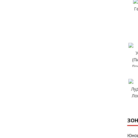
ЗОН
Юнош