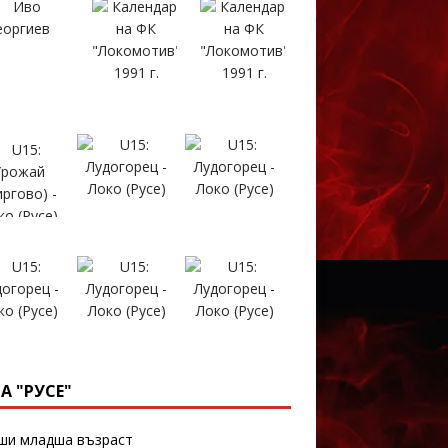
А "РУСЕ"
и младша възраст