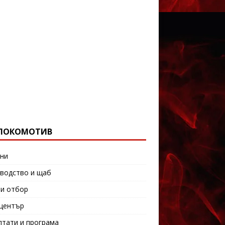
ЛОКОМОТИВ
ни
водство и щаб
и отбор
център
лтати и програма