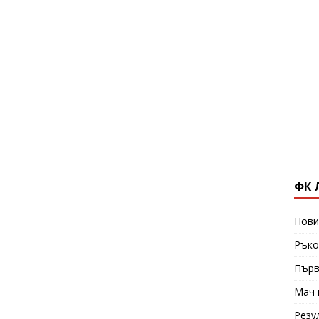
ФК 
Нови
Ръко
Първ
Мач 
Резу