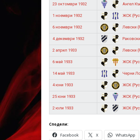
23 октомври 1932
Ангел Кън
1 ноември 1932
ЖСК (Русе
6 ноември 1932
Левски (Р
4 декември 1932
Раковски 
2 април 1933
Левски (Р
6 май 1933
ЖСК (Русе
14 май 1933
Черни Лом
4 юни 1933
ЖСК (Русе
25 юни 1933
ЖСК (Русе
2 юли 1933
ЖСК (Русе
Сподели:
Facebook
X
WhatsApp