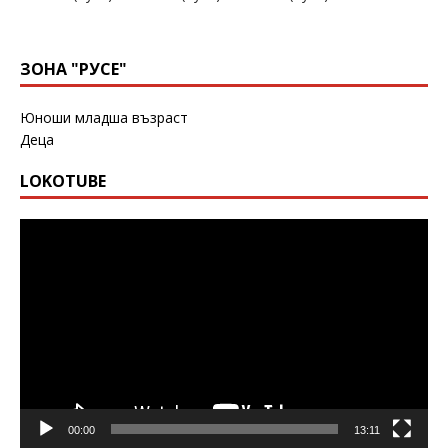
ЗОНА "РУСЕ"
Юноши младша възраст
Деца
LOKOTUBE
Видео
00:00
13:11