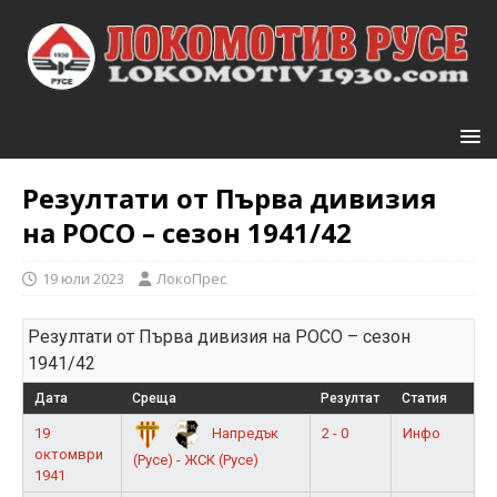
Резултати от Първа дивизия
на РОСО – сезон 1941/42
19 юли 2023
ЛокоПрес
Резултати от Първа дивизия на РОСО – сезон
1941/42
Дата
Среща
Резултат
Статия
19
2 - 0
Инфо
Напредък
октомври
(Русе) - ЖСК (Русе)
1941