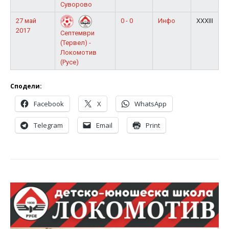
Суворово
27 май
0 - 0
Инфо
XXXIII
2017
Септември
(Тервел) -
Локомотив
(Русе)
Сподели:
Facebook
X
WhatsApp
Telegram
Email
Print