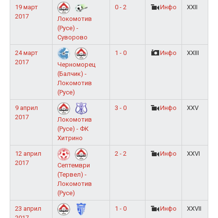
19 март
0 - 2
Инфо
XXII
2017
Локомотив
(Русе) -
Суворово
24 март
1 - 0
Инфо
XXIII
2017
Черноморец
(Балчик) -
Локомотив
(Русе)
9 април
3 - 0
Инфо
XXV
2017
Локомотив
(Русе) - ФК
Хитрино
12 април
2 - 2
Инфо
XXVI
2017
Септември
(Тервел) -
Локомотив
(Русе)
23 април
1 - 0
Инфо
XXVII
2017