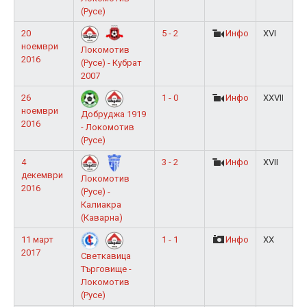
(Русе)
20
5 - 2
Инфо
XVI
ноември
Локомотив
2016
(Русе) - Кубрат
2007
26
1 - 0
Инфо
XXVII
ноември
Добруджа 1919
2016
- Локомотив
(Русе)
4
3 - 2
Инфо
XVII
декември
Локомотив
2016
(Русе) -
Калиакра
(Каварна)
11 март
1 - 1
Инфо
XX
2017
Светкавица
Търговище -
Локомотив
(Русе)