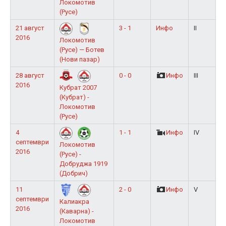
Локомотив
(Русе)
21 август
3 - 1
Инфо
II
2016
Локомотив
(Русе) — Ботев
(Нови пазар)
28 август
0 - 0
Инфо
III
2016
Кубрат 2007
(Кубрат) -
Локомотив
(Русе)
4
1 - 1
Инфо
IV
септември
Локомотив
2016
(Русе) -
Добруджа 1919
(Добрич)
11
2 - 0
Инфо
V
септември
Калиакра
2016
(Каварна) -
Локомотив