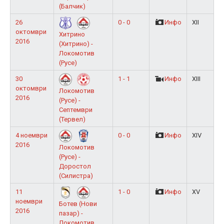
(Балчик)
26
0 - 0
Инфо
XII
октомври
Хитрино
2016
(Хитрино) -
Локомотив
(Русе)
30
1 - 1
Инфо
XIII
октомври
Локомотив
2016
(Русе) -
Септември
(Тервел)
4 ноември
0 - 0
Инфо
XIV
2016
Локомотив
(Русе) -
Доростол
(Силистра)
11
1 - 0
Инфо
XV
ноември
Ботев (Нови
2016
пазар) -
Локомотив