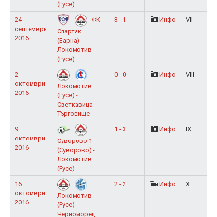
(Русе)
24
3 - 1
Инфо
VII
ФК
септември
Спартак
2016
(Варна) -
Локомотив
(Русе)
2
0 - 0
Инфо
VIII
октомври
Локомотив
2016
(Русе) -
Светкавица
Търговище
9
1 - 3
Инфо
IX
октомври
Суворово 1
2016
(Суворово) -
Локомотив
(Русе)
16
2 - 2
Инфо
X
октомври
Локомотив
2016
(Русе) -
Черноморец