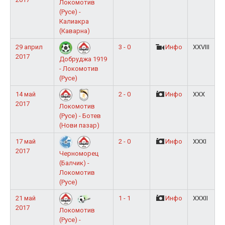
Локомотив
(Русе) -
Калиакра
(Каварна)
29 април
3 - 0
Инфо
XXVIII
2017
Добруджа 1919
- Локомотив
(Русе)
14 май
2 - 0
Инфо
XXX
2017
Локомотив
(Русе) - Ботев
(Нови пазар)
17 май
2 - 0
Инфо
XXXI
2017
Черноморец
(Балчик) -
Локомотив
(Русе)
21 май
1 - 1
Инфо
XXXII
2017
Локомотив
(Русе) -