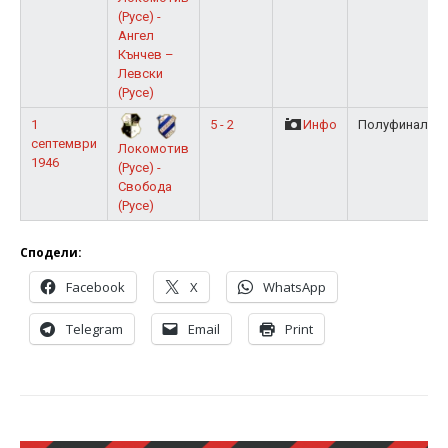
(Русе) -
Ангел
Кънчев –
Левски
(Русе)
1
5 - 2
Инфо
Полуфинал
септември
Локомотив
1946
(Русе) -
Свобода
(Русе)
Сподели:
Facebook
X
WhatsApp
Telegram
Email
Print