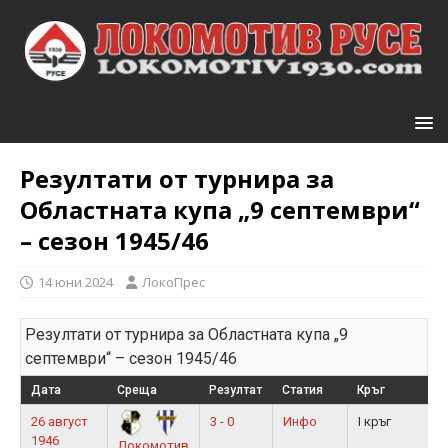
Резултати от турнира за
Областната купа „9 септември“
– сезон 1945/46
14 юни 2024
ЛокоПрес
Резултати от турнира за Областната купа „9
септември“ – сезон 1945/46
Дата
Среща
Резултат
Статия
Кръг
26 август
3 - 0
Инфо
I кръг
1946
Локомотив