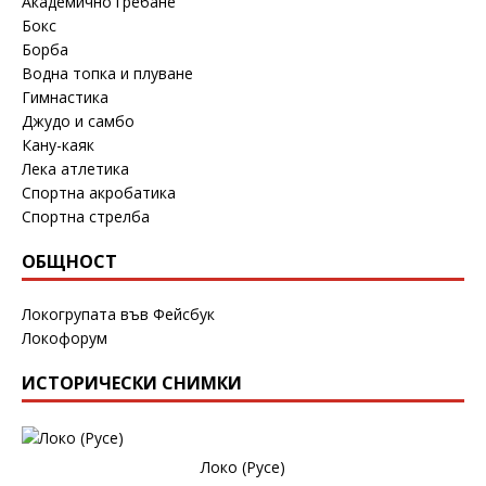
Академично гребане
Бокс
Борба
Водна топка и плуване
Гимнастика
Джудо и самбо
Кану-каяк
Лека атлетика
Спортна акробатика
Спортна стрелба
ОБЩНОСТ
Локогрупата във Фейсбук
Локофорум
ИСТОРИЧЕСКИ СНИМКИ
Локо (Русе)