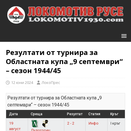
Резултати от турнира за
Областната купа „9 септември“
– сезон 1944/45
12 юни 2024
ЛокоПрес
Резултати от турнира за Областната купа „9
септември“ – сезон 1944/45
Дата
Среща
Резултат
Статия
Кръг
19
2 - 2
Инфо
I кръг
август
Лудогорец