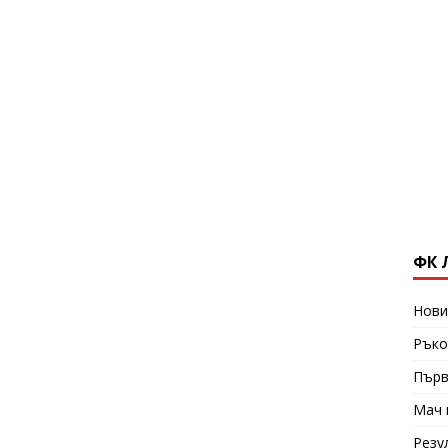
ФК 
Нови
Ръко
Първ
Мач 
Резу