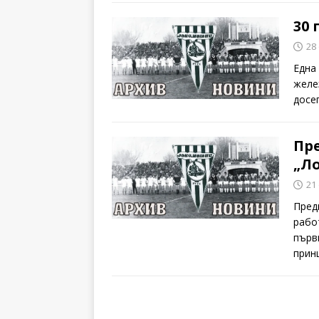
30 
28
Една
желе
досе
Пр
„Л
21
Пред
рабо
първ
прин