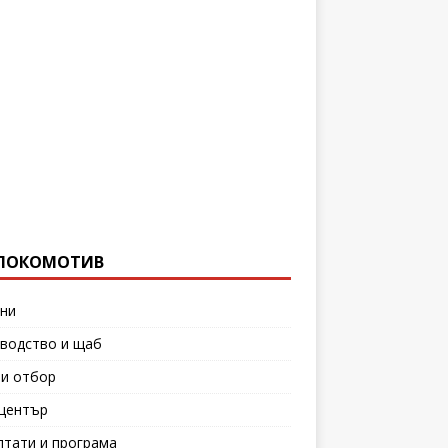
ЛОКОМОТИВ
ни
водство и щаб
и отбор
център
лтати и програма