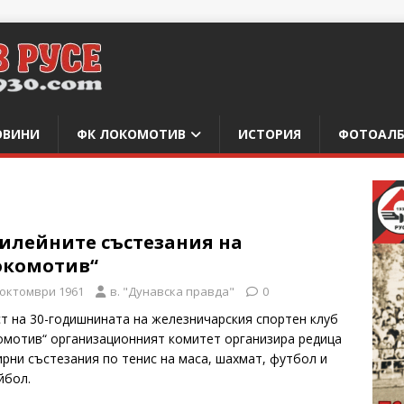
ОВИНИ
ФК ЛОКОМОТИВ
ИСТОРИЯ
ФОТОАЛ
илейните състезания на
окомотив“
 октомври 1961
в. "Дунавска правда"
0
ст на 30-годишнината на железничарския спортен клуб
омотив“ организационният комитет организира редица
ирни състезания по тенис на маса, шахмат, футбол и
йбол.