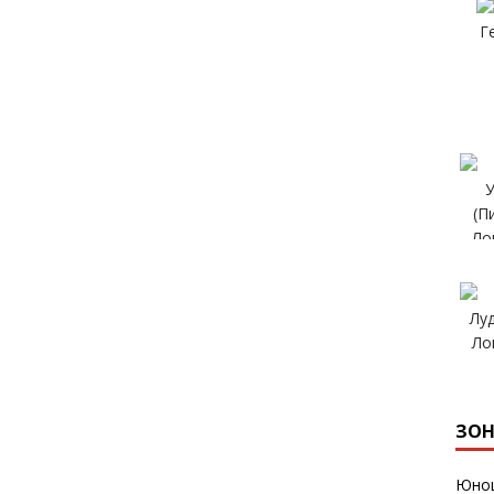
ЗОН
Юнош