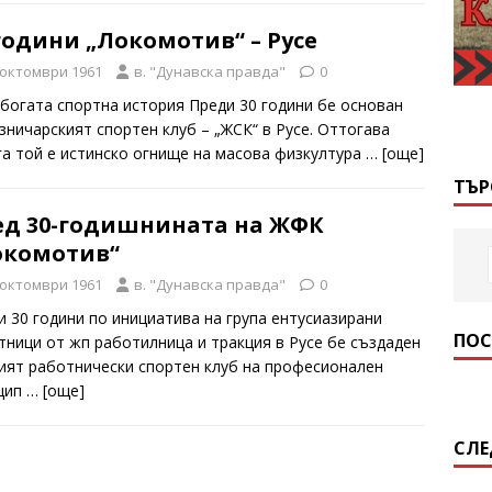
години „Локомотив“ – Русе
 октомври 1961
в. "Дунавска правда"
0
 богата спортна история Преди 30 години бе основан
зничарският спортен клуб – „ЖСК“ в Русе. Оттогава
га той е истинско огнище на масова физкултура
… [oще]
ТЪР
ед 30-годишнината на ЖФК
окомотив“
 октомври 1961
в. "Дунавска правда"
0
и 30 години по инициатива на група ентусиазирани
ПОС
тници от жп работилница и тракция в Русе бе създаден
ият работнически спортен клуб на професионален
цип
… [oще]
СЛЕ