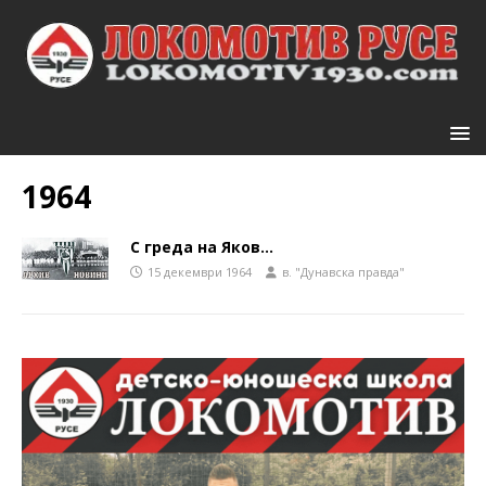
1964
С греда на Яков…
15 декември 1964
в. "Дунавска правда"