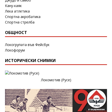
Джудо и самбо
Кану-каяк
Лека атлетика
Спортна акробатика
Спортна стрелба
ОБЩНОСТ
Локогрупата във Фейсбук
Локофорум
ИСТОРИЧЕСКИ СНИМКИ
Локомотив (Русе)