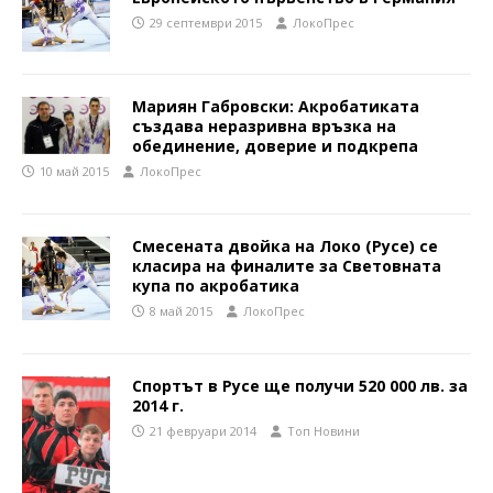
29 септември 2015
ЛокоПрес
Мариян Габровски: Акробатиката
създава неразривна връзка на
обединение, доверие и подкрепа
10 май 2015
ЛокоПрес
Смесената двойка на Локо (Русе) се
класира на финалите за Световната
купа по акробатика
8 май 2015
ЛокоПрес
Спортът в Русе ще получи 520 000 лв. за
2014 г.
21 февруари 2014
Топ Новини