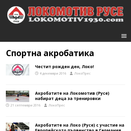
Спортна акробатика
Честит рожден ден, Локо!
4 декември 2016
ЛокоПрес
Акробатите на Локомотив (Русе)
набират деца за тренировки
21 септември 2016
ЛокоПрес
Акробатите на Локо (Русе) с участие на
Европейското първенство в Германия