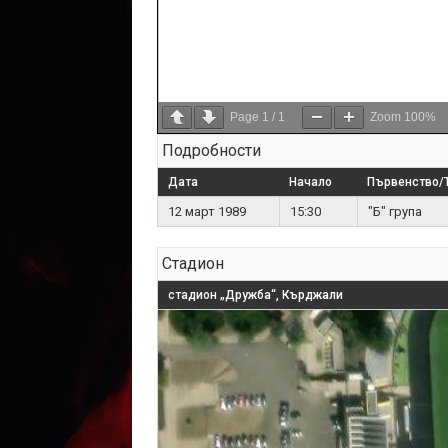
Page
1
/
1
Zoom
100%
Подробности
Дата
Начало
Първенство/
12 март 1989
15:30
"Б" група
Стадион
стадион „Дружба“, Кърджали