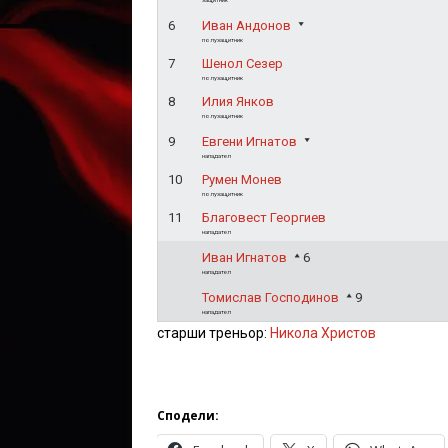
6
Иван Андонов
полузащитник
7
Шенол Сезер
полузащитник
8
Илия Янков
полузащитник
9
Евгени Игнатов
нападател
10
Румен Монев
полузащитник
11
Благовест Георгиев
нападател
Иван Игнатов
6
нападател
Томислав Господинов
9
нападател
старши треньор:
Никола Христов
Сподели: