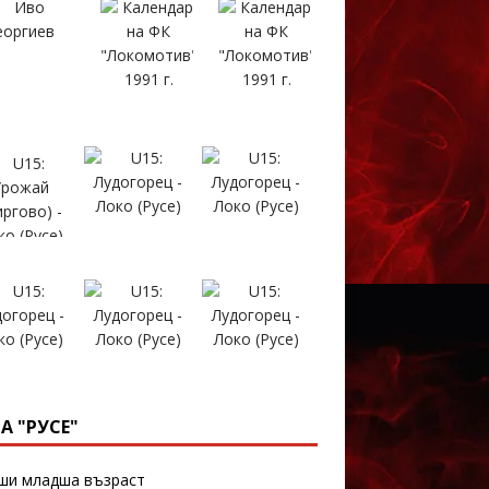
А "РУСЕ"
и младша възраст