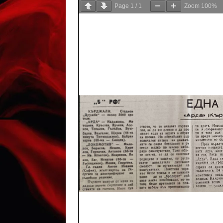
Page
1
/
1
Zoom
100%