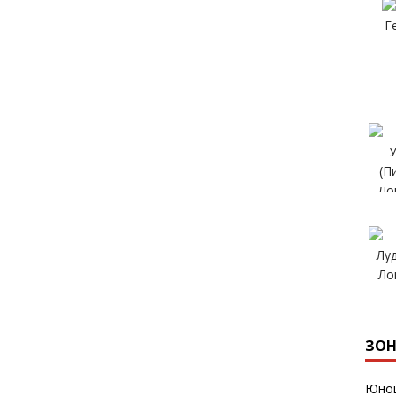
ЗОН
Юнош