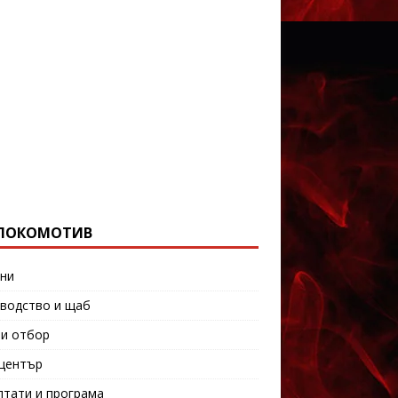
ЛОКОМОТИВ
ни
водство и щаб
и отбор
център
лтати и програма