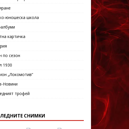
иране
ко-юношеска школа
албуми
тна картичка
рия
н по сезон
л 1930
ион „Локомотив“
в-Новини
едният трофей
ЛЕДНИТЕ СНИМКИ