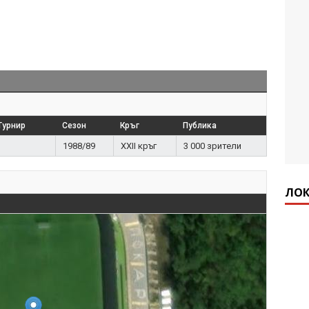
Турнир
Сезон
Кръг
Публика
1988/89
XXII кръг
3 000 зрители
ЛОК