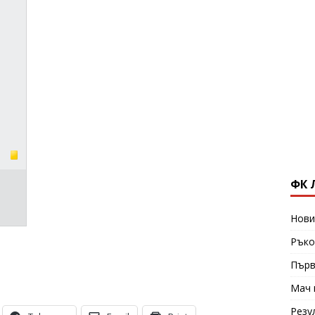
ФК 
Нови
Ръко
Първ
Мач 
Резу