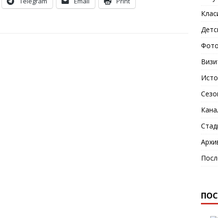
Telegram
Email
Print
Клас
Детс
Фото
Визи
Исто
Сезо
Кана
Стад
Архи
Посл
ПОС