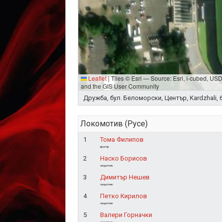
Leaflet
|
Tiles © Esri — Source: Esri, i-cubed, U
and the GIS User Community
Дружба, бул. Беломорски, Център, Kardzhali, 6
Локомотив (Русе)
1
Тома Филипов
вратар
2
Наско Борисов
защитник
3
Димитър Нешев
защитник
4
Петко Кирилов
защитник
5
Валери Горначки
защитник