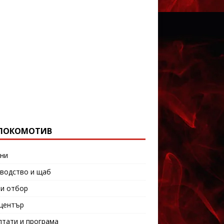
ЛОКОМОТИВ
ни
водство и щаб
и отбор
център
лтати и програма