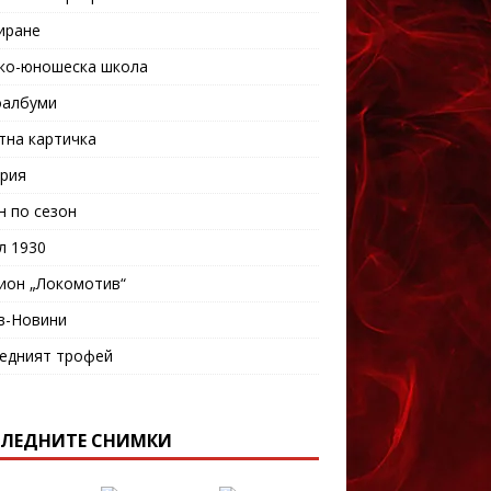
иране
ко-юношеска школа
албуми
тна картичка
рия
н по сезон
л 1930
ион „Локомотив“
в-Новини
едният трофей
ЛЕДНИТЕ СНИМКИ