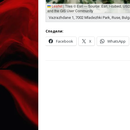
Leaflet
|
Tiles © Esri — Source: Esri, i-cubed, U
and the GIS User Community
Vazrazhdane 1, 7002 Mladezhki Park, Ruse, Bulg
Сподели:
Facebook
X
WhatsApp