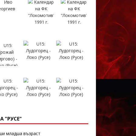
А "РУСЕ"
и младша възраст