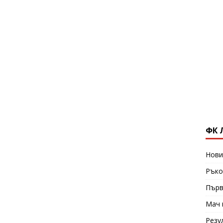
ФК 
Нови
Ръко
Първ
Мач 
Резу