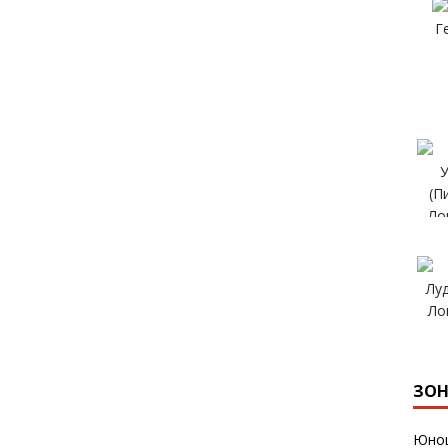
ЗОН
Юнош