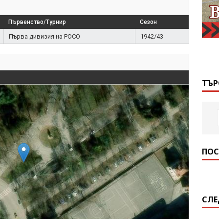
Първенство/Турнир
Сезон
Първа дивизия на РОСО
1942/43
ТЪР
ПОС
СЛЕ