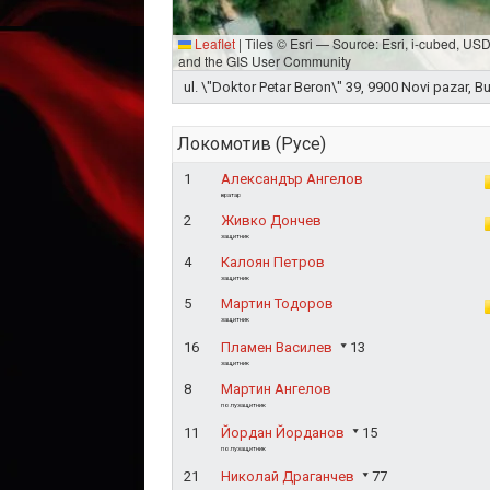
Leaflet
|
Tiles © Esri — Source: Esri, i-cubed, U
and the GIS User Community
ul. \"Doktor Petar Beron\" 39, 9900 Novi pazar, Bu
Локомотив (Русе)
1
Александър Ангелов
вратар
2
Живко Дончев
защитник
4
Калоян Петров
защитник
5
Мартин Тодоров
защитник
16
Пламен Василев
13
защитник
8
Мартин Ангелов
полузащитник
11
Йордан Йорданов
15
полузащитник
21
Николай Драганчев
77