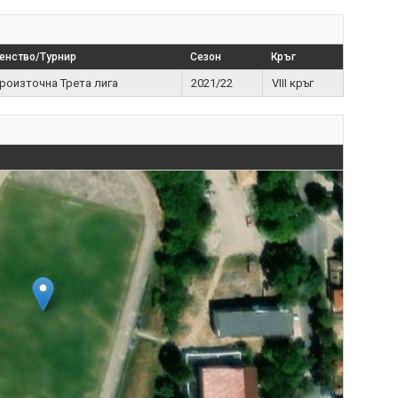
енство/Турнир
Сезон
Кръг
роизточна Трета лига
2021/22
VIII кръг