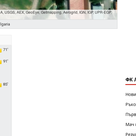
SDA, USGS, AEX, GeoEye, Getmapping, Aerogrid, IGN, IGP, UPR-EGP,
lgaria
71'
91'
ФК 
85'
Нови
Ръко
Първ
Мач 
Резу