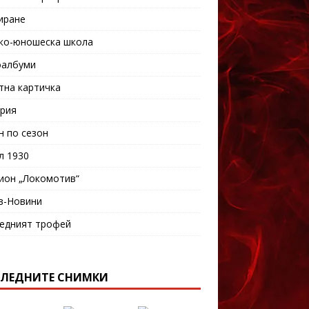
иране
ко-юношеска школа
албуми
тна картичка
рия
н по сезон
л 1930
ион „Локомотив“
в-Новини
едният трофей
ЛЕДНИТЕ СНИМКИ