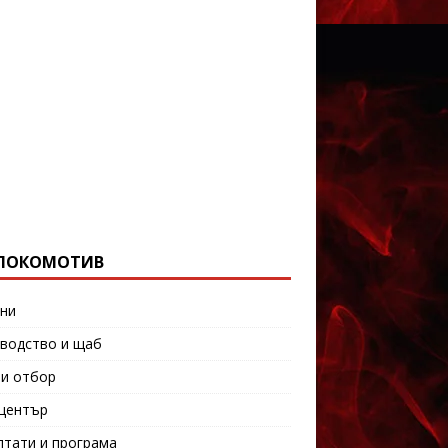
ЛОКОМОТИВ
ни
водство и щаб
и отбор
център
лтати и програма