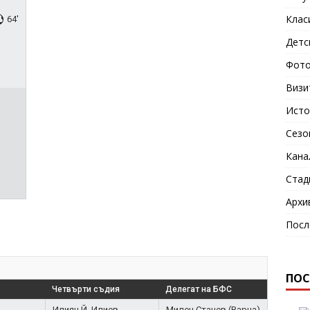
Клас
64'
Детс
Фото
Визи
Исто
Сезо
Кана
Стад
Архи
Посл
ПОС
Четвърти съдия
Делегат на БФС
Илиян Й. Илиев
Милен Станев (Варна)