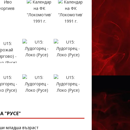
А "РУСЕ"
и младша възраст