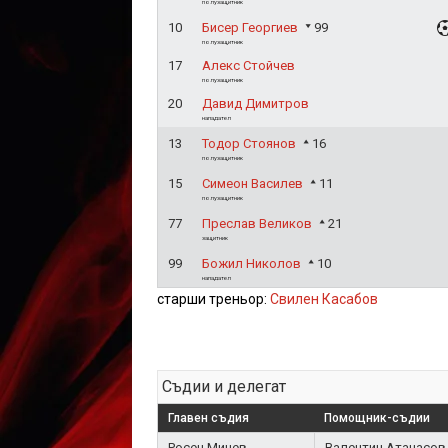
полузащитник
10
Бисер Георгиев
99
полузащитник
17
Алекс Стойчев
полузащитник
20
Давид Димитров
нападател
13
Тодор Стоянов
16
полузащитник
15
Симеон Василев
11
полузащитник
77
Преслав Великов
21
защитник
99
Божил Николов
10
нападател
старши треньор:
Свилен Касабов
Съдии и делегат
Главен съдия
Помощник-съдии
Росен Минев
Валентин Атанасов