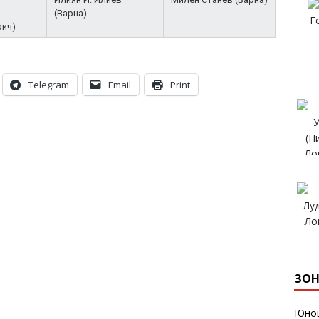
(Варна)
рич)
Telegram
Email
Print
ЗОН
Юнош