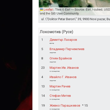
Leaflet
|
Tiles © Esri — Source: Esri, i-cubed, U
and the GIS User Community
ul. \"Doktor Petar Beron\" 39, 9900 Novi pazar, Bu
Локомотив (Русе)
1
Димитър Лазаров
вратар
5
Владимир Перчемлиев
защитник
8
Огнян Брайнов
защитник
23
Мартин Ив. Иванов
полузащитник
4
Ивайло Г. Иванов
защитник
13
Мартин Рачев
полузащитник
14
Стефан Митев
полузащитник
19
Живко Парашкевов
15
полузащитник