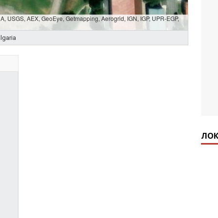
SDA, USGS, AEX, GeoEye, Getmapping, Aerogrid, IGN, IGP, UPR-EGP,
lgaria
ЛОК