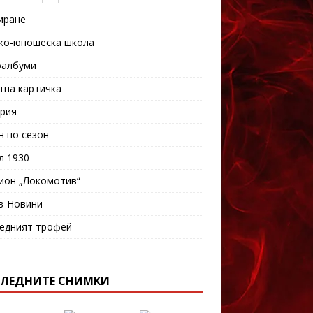
иране
ко-юношеска школа
албуми
тна картичка
рия
н по сезон
л 1930
ион „Локомотив“
в-Новини
едният трофей
ЛЕДНИТЕ СНИМКИ