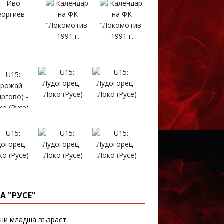
А "РУСЕ"
и младша възраст