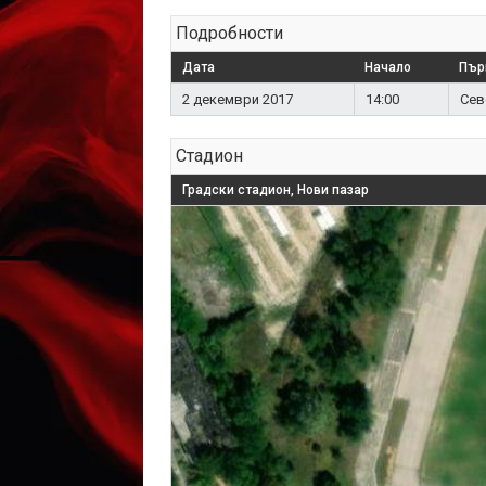
Подробности
Дата
Начало
Пър
2 декември 2017
14:00
Сев
Стадион
Градски стадион, Нови пазар