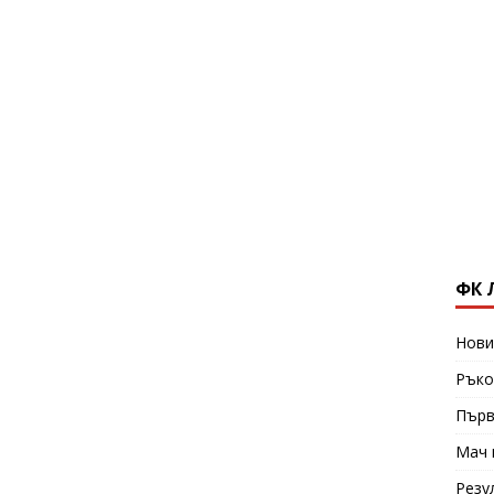
ФК 
Нови
Ръко
Първ
Мач 
Резу