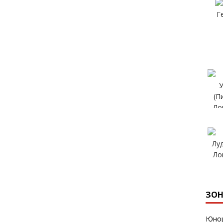
ЗОН
Юнош