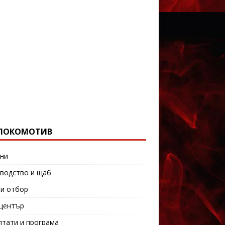
ЛОКОМОТИВ
ни
водство и щаб
и отбор
център
лтати и програма