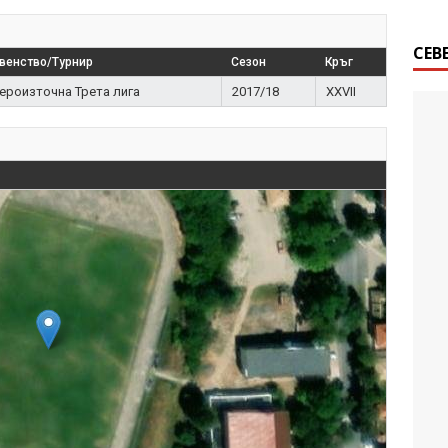
СЕВ
венство/Турнир
Сезон
Кръг
ероизточна Трета лига
2017/18
XXVII