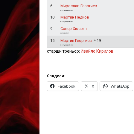
6
Мирослав Георгиев
полузащитник
10
Мартин Недков
полузащитник
9
Сонер Хюсеин
нападател
15
Мартин Георгиев
19
полузащитник
старши треньор:
Ивайло Кирилов
Сподели:
Facebook
X
WhatsApp