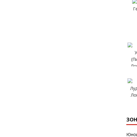
ЗОН
Юнош