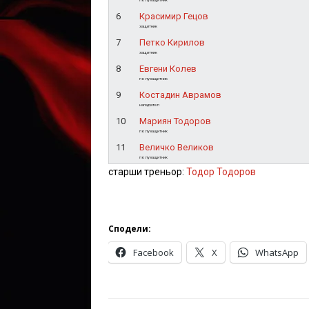
6
Красимир Гецов
защитник
7
Петко Кирилов
защитник
8
Евгени Колев
полузащитник
9
Костадин Аврамов
нападател
10
Мариян Тодоров
полузащитник
11
Величко Великов
полузащитник
старши треньор:
Тодор Тодоров
Сподели:
Facebook
X
WhatsApp