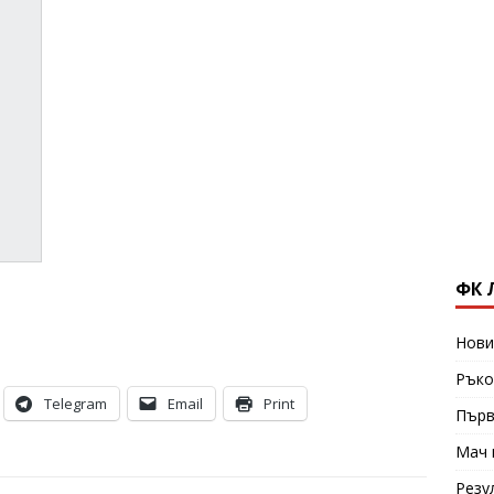
ФК 
Нови
Ръко
Telegram
Email
Print
Първ
Мач 
Резу