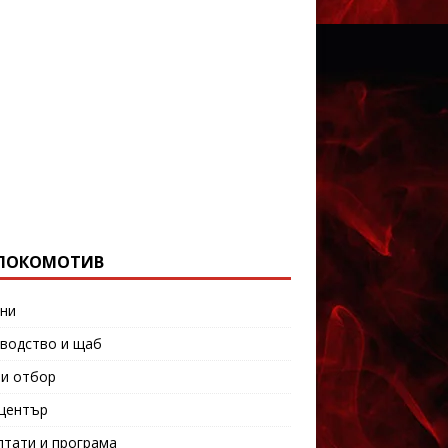
ЛОКОМОТИВ
ни
водство и щаб
и отбор
център
лтати и програма