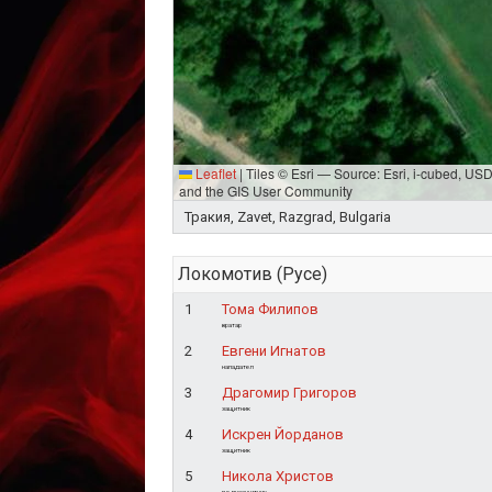
Leaflet
|
Tiles © Esri — Source: Esri, i-cubed, U
and the GIS User Community
Тракия, Zavet, Razgrad, Bulgaria
Локомотив (Русе)
1
Тома Филипов
вратар
2
Евгени Игнатов
нападател
3
Драгомир Григоров
защитник
4
Искрен Йорданов
защитник
5
Никола Христов
полузащитник