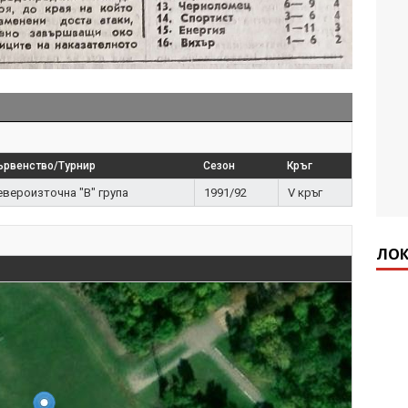
ървенство/Турнир
Сезон
Кръг
евероизточна "В" група
1991/92
V кръг
ЛОК