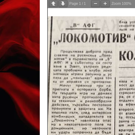
Page
1
/
1
Zoom
100%