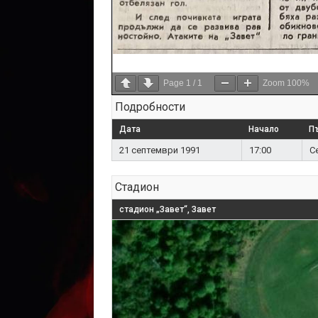
Page
1
/
1
Zoom
100%
Подробности
Дата
Начало
П
21 септември 1991
17:00
С
Стадион
стадион „Завет“, Завет