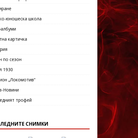
иране
ко-юношеска школа
албуми
тна картичка
рия
н по сезон
л 1930
ион „Локомотив“
в-Новини
едният трофей
ЛЕДНИТЕ СНИМКИ