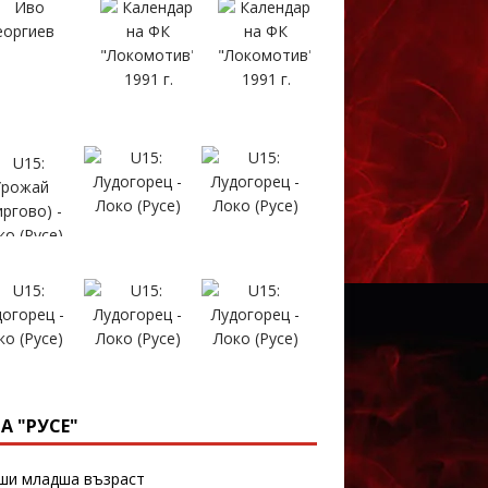
А "РУСЕ"
и младша възраст