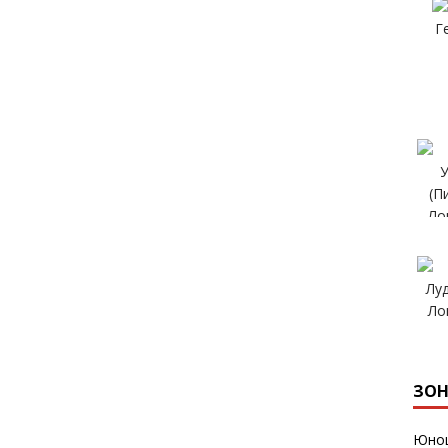
ЗОН
Юнош