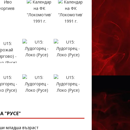
А "РУСЕ"
и младша възраст