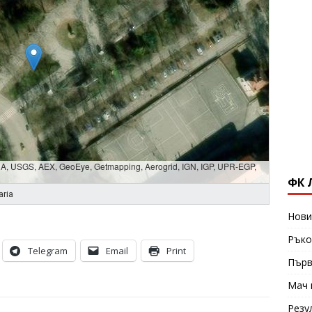
SDA, USGS, AEX, GeoEye, Getmapping, Aerogrid, IGN, IGP, UPR-EGP,
ФК 
aria
Нови
Ръко
Telegram
Email
Print
Първ
Мач 
Резу