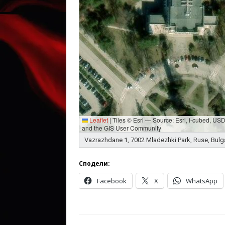
Leaflet
|
Tiles © Esri — Source: Esri, i-cubed, U
and the GIS User Community
Vazrazhdane 1, 7002 Mladezhki Park, Ruse, Bulg
Сподели:
Facebook
X
WhatsApp