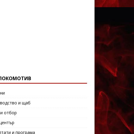
ЛОКОМОТИВ
ни
водство и щаб
и отбор
център
лтати и програма