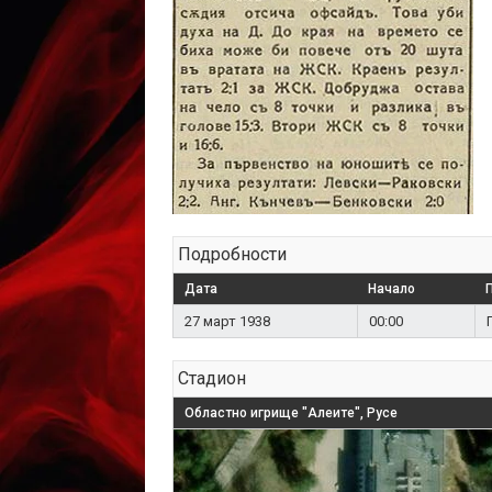
Подробности
Дата
Начало
27 март 1938
00:00
Стадион
Областно игрище "Алеите", Русе