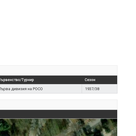
Първенство/Турнир
Сезон
Първа дивизия на РОСО
1937/38