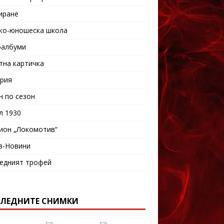
иране
ко-юношеска школа
албуми
тна картичка
рия
н по сезон
л 1930
ион „Локомотив“
в-Новини
едният трофей
ЛЕДНИТЕ СНИМКИ