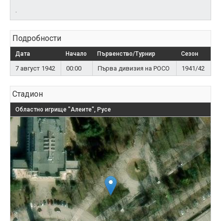
.
Подробности
Дата
Начало
Първенство/Турнир
Сезон
7 август 1942
00:00
Първа дивизия на РОСО
1941/42
Стадион
Областно игрище "Алеите", Русе