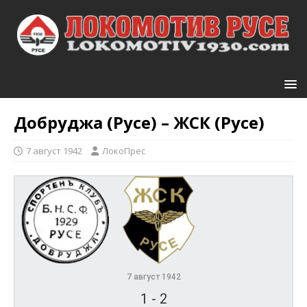
Добруджа (Русе) – ЖСК (Русе)
7 август 1942
ЛокоПрес
7 август 1942
1
-
2