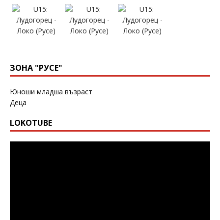
ЗОНА "РУСЕ"
Юноши младша възраст
Деца
LOKOTUBE
Видео