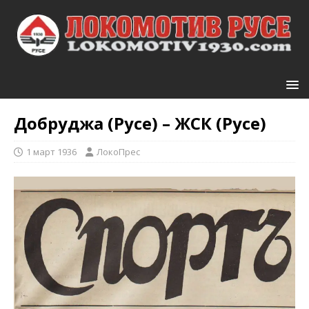
Добруджа (Русе) – ЖСК (Русе)
1 март 1936
ЛокоПрес