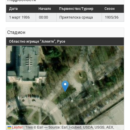
Дата
Начало
Първенство/Турнир
Сезон
1 март 1936
00:00
Приятелска среща
1935/36
Стадион
Областно игрище "Алеите", Русе
Leaflet
|
Tiles © Esri — Source: Esri, i-cubed, USDA, USGS, AEX,