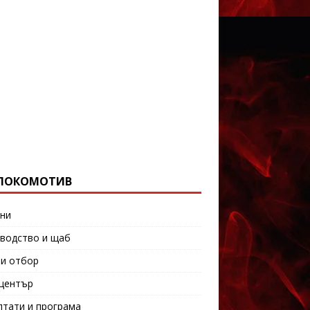
ЛОКОМОТИВ
ни
водство и щаб
и отбор
център
лтати и програма