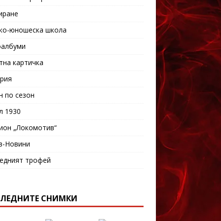
иране
ко-юношеска школа
албуми
тна картичка
рия
н по сезон
л 1930
ион „Локомотив“
в-Новини
едният трофей
ЛЕДНИТЕ СНИМКИ