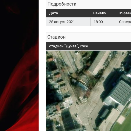
Подробности
Дата
Начало
Първен
28 август 2021
18:00
Северо
Стадион
стадион "Дунав", Русе