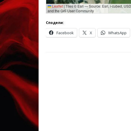
Leaflet
|
Tiles © Esri — Source: Esri, i-cubed, U
and the GIS User Community
Сподели:
Facebook
X
WhatsApp