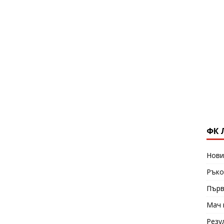
ФК 
Нови
Ръко
Първ
Мач 
Резу