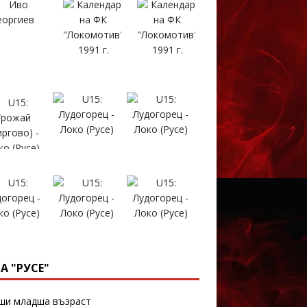
А "РУСЕ"
и младша възраст