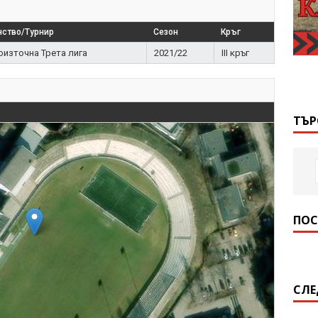
ство/Турнир
Сезон
Кръг
източна Трета лига
2021/22
III кръг
ТЪР
ПОС
СЛЕ