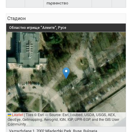
първенство
Стадион
Областно игрище "Алеите", Русе
Leaflet
|
Tiles © Esri — Source: Esri, i-cubed, USDA, USGS, AEX,
GeoEye, Getmapping, Aerogrid, IGN, IGP, UPR-EGP, and the GIS User
Community
Vazrazhdane 1, 7002 Mladezhki Park, Ruse, Bulgaria