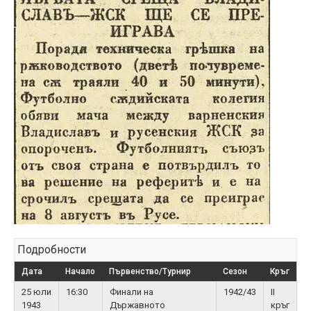
Подробности
Дата
Начало
Първенство/Турнир
Сезон
Кръг
25 юли
16:30
Финали на
1942/43
II
1943
Държавното
кръг