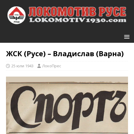
ЖСК (Русе) – Владислав (Варна)
25 юли 1943
ЛокоПрес