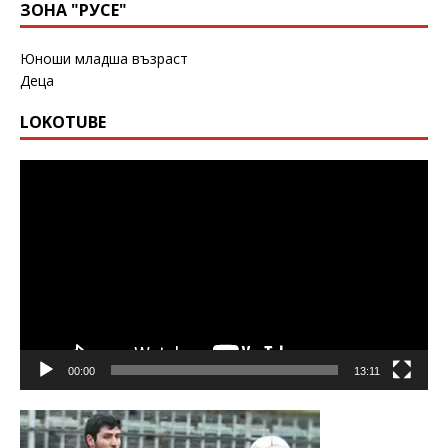
ЗОНА "РУСЕ"
Юноши младша възраст
Деца
LOKOTUBE
Видео
00:00
13:11