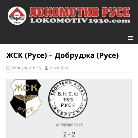
ЖСК (Русе) – Добруджа (Русе)
26 януари 1936
ЛокоПрес
26 януари 1936
2
-
2