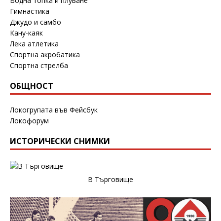
Водна топка и плуване
Гимнастика
Джудо и самбо
Кану-каяк
Лека атлетика
Спортна акробатика
Спортна стрелба
ОБЩНОСТ
Локогрупата във Фейсбук
Локофорум
ИСТОРИЧЕСКИ СНИМКИ
В Търговище