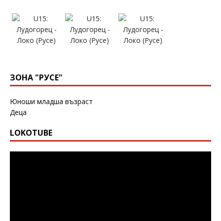
ЗОНА "РУСЕ"
Юноши младша възраст
Деца
LOKOTUBE
Видео