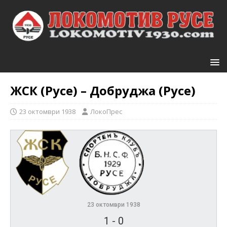
ЖСК (Русе) – Добруджа (Русе)
23 октомври 1938
ЛокоПрес
23 октомври 1938
1
-
0