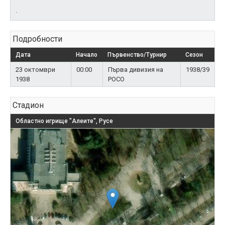
.
Подробности
Дата
Начало
Първенство/Турнир
Сезон
23 октомври
00:00
Първа дивизия на
1938/39
1938
РОСО
Стадион
Областно игрище "Алеите", Русе