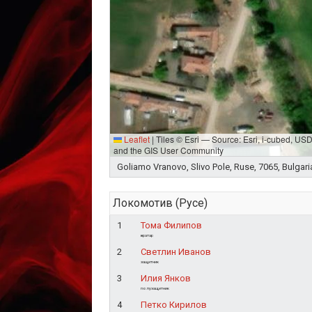
Leaflet
|
Tiles © Esri — Source: Esri, i-cubed, U
and the GIS User Community
Goliamo Vranovo, Slivo Pole, Ruse, 7065, Bulgari
Локомотив (Русе)
1
Тома Филипов
вратар
2
Светлин Иванов
защитник
3
Илия Янков
полузащитник
4
Петко Кирилов