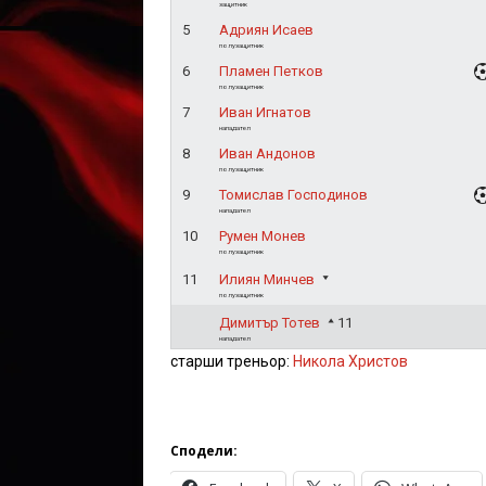
защитник
5
Адриян Исаев
полузащитник
6
Пламен Петков
полузащитник
7
Иван Игнатов
нападател
8
Иван Андонов
полузащитник
9
Томислав Господинов
нападател
10
Румен Монев
полузащитник
11
Илиян Минчев
полузащитник
Димитър Тотев
11
нападател
старши треньор:
Никола Христов
Сподели: