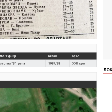
тво/Турнир
Сезон
Кръг
зточна "В" група
1987/88
XXIII кръг
ЛОК