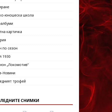
иране
ко-юношеска школа
албуми
тна картичка
рия
н по сезон
л 1930
ион „Локомотив“
в-Новини
едният трофей
ЛЕДНИТЕ СНИМКИ