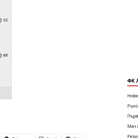
55'
88'
ФК 
Нови
Ръко
Първ
Мач 
Резу