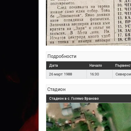
Подробности
Дата
Начало
Първенс
26 март 1988
16:30
Северои
Стадион
Стадион в с. Голямо Враново