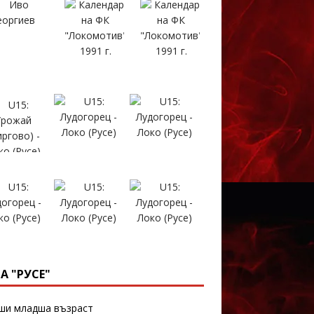
А "РУСЕ"
и младша възраст