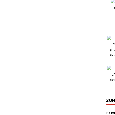
ЗОН
Юнош