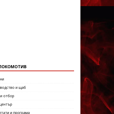
ЛОКОМОТИВ
ни
водство и щаб
и отбор
център
лтати и програма