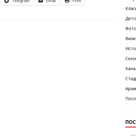
Telegram
Email
Print
Клас
Детс
Фото
Визи
Исто
Сезо
Кана
Стад
Архи
Посл
ПОС