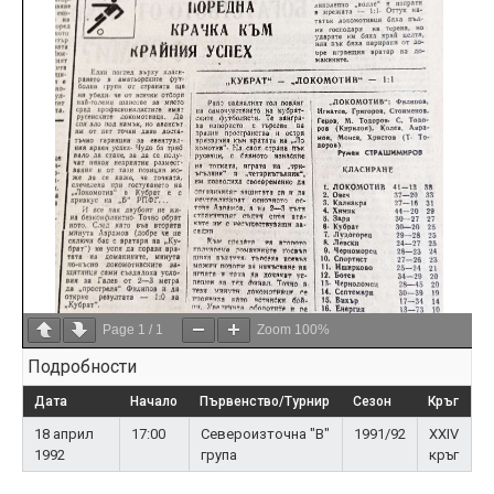
Page
1
/
1
Zoom
100%
Подробности
Дата
Начало
Първенство/Турнир
Сезон
Кръг
18 април
17:00
Североизточна "В"
1991/92
XXIV
1992
група
кръг