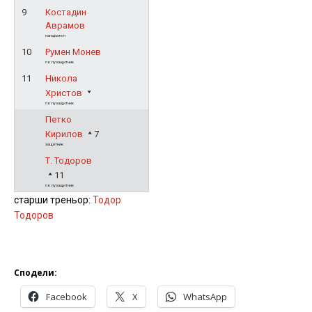
9
Костадин
Аврамов
нападател
10
Румен Монев
полузащитник
11
Никола
Христов
полузащитник
Петко
Кирилов
7
защитник
Т. Тодоров
11
полузащитник
старши треньор:
Тодор
Тодоров
Сподели:
Facebook
X
WhatsApp