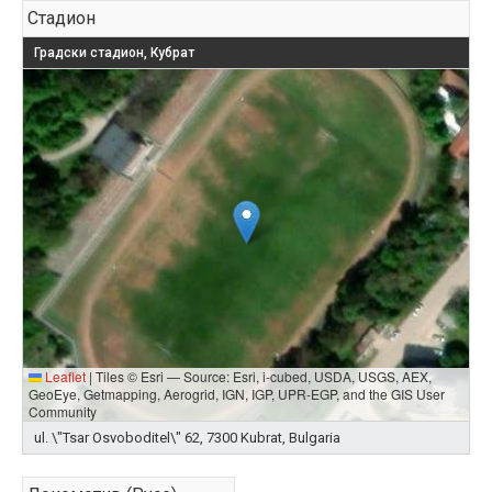
Стадион
Градски стадион, Кубрат
Leaflet
|
Tiles © Esri — Source: Esri, i-cubed, USDA, USGS, AEX,
GeoEye, Getmapping, Aerogrid, IGN, IGP, UPR-EGP, and the GIS User
Community
ul. \"Tsar Osvoboditel\" 62, 7300 Kubrat, Bulgaria