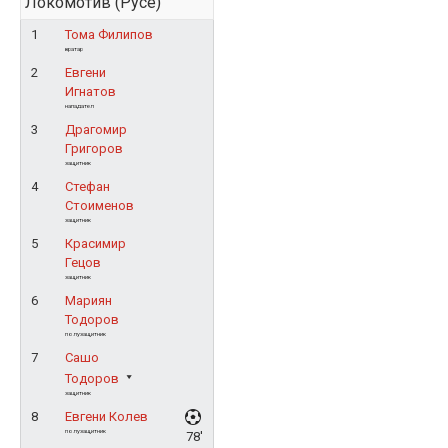
Локомотив (Русе)
1
Тома Филипов
вратар
2
Евгени
Игнатов
нападател
3
Драгомир
Григоров
защитник
4
Стефан
Стоименов
защитник
5
Красимир
Гецов
защитник
6
Мариян
Тодоров
полузащитник
7
Сашо
Тодоров
защитник
8
Евгени Колев
полузащитник
78'