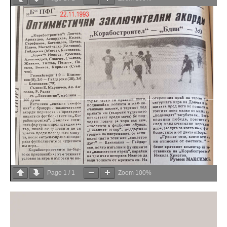
Page
1
/
1
Zoom
100%