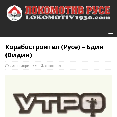
Корабостроител (Русе) – Бдин
(Видин)
20 ноември 1993
ЛокоПрес