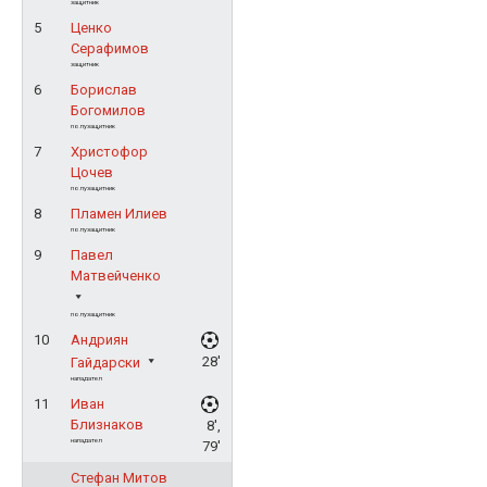
защитник
5
Ценко
Серафимов
защитник
6
Борислав
Богомилов
полузащитник
7
Христофор
Цочев
полузащитник
8
Пламен Илиев
полузащитник
9
Павел
Матвейченко
полузащитник
10
Андриян
28'
Гайдарски
нападател
11
Иван
Близнаков
8',
нападател
79'
Стефан Митов