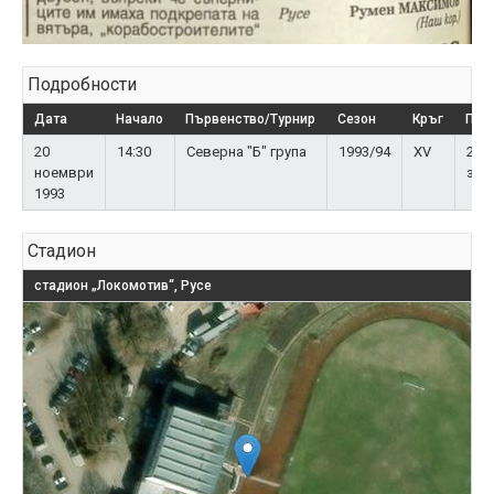
Подробности
Дата
Начало
Първенство/Турнир
Сезон
Кръг
Пуб
20
14:30
Северна "Б" група
1993/94
XV
200
ноември
зри
1993
Стадион
стадион „Локомотив“, Русе