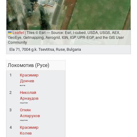
Leaflet
|
Tiles © Esri — Source: Esri, i-cubed, USDA, USGS, AEX,
GeoEye, Getmapping, Aerogrid, IGN, IGP, UPR-EGP, and the GIS User
Community
Ela 71, 7004 g.k. Tsevtitsa, Ruse, Bulgaria
Локомотив (Русе)
1
Красимир
Дончев
вратар
2
Николай
Арнаудов
защитник
3
Огнян
Аспарухов
защитник
4
Красимир
Колев