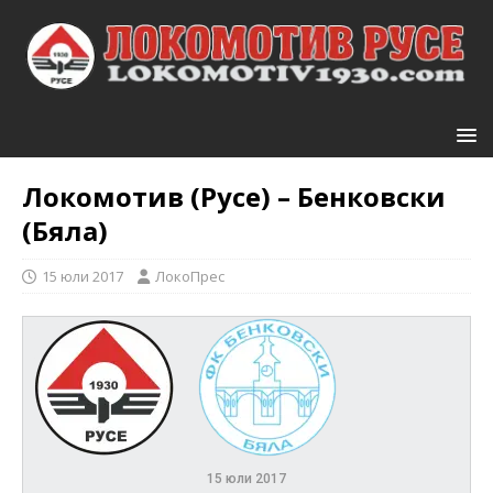
Локомотив (Русе) – Бенковски
(Бяла)
15 юли 2017
ЛокоПрес
15 юли 2017