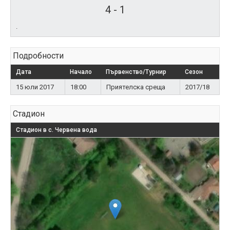
4
-
1
.
Подробности
Дата
Начало
Първенство/Турнир
Сезон
15 юли 2017
18:00
Приятелска среща
2017/18
Стадион
Стадион в с. Червена вода