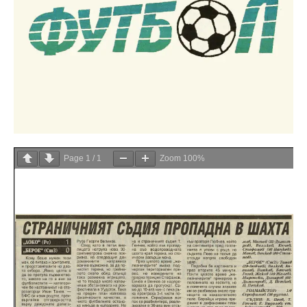
Page
1
/
1
Zoom
100%