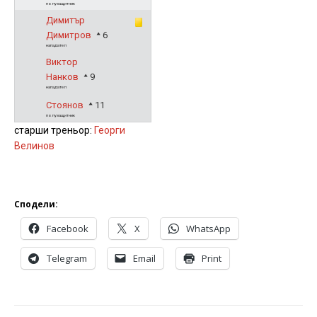
полузащитник
Димитър
Димитров
6
нападател
Виктор
Нанков
9
нападател
Стоянов
11
полузащитник
старши треньор:
Георги
Велинов
Сподели:
Facebook
X
WhatsApp
Telegram
Email
Print