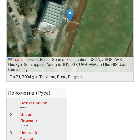
Leaflet
|
Tiles © Esri — Source: Esri, i-cubed, USDA, USGS, AEX,
GeoEye, Getmapping, Aerogrid, IGN, IGP, UPR-EGP, and the GIS User
Community
Ela 71, 7004 g.k. Tsevtitsa, Ruse, Bulgaria
Локомотив (Русе)
1
Петър Войнов
вратар
2
Илиян
Памуков
защитник
3
Николай
Боянов