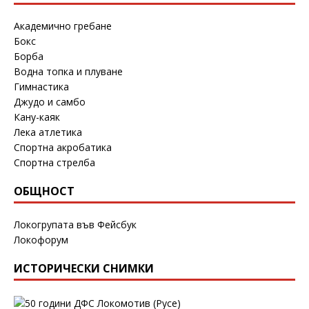
Академично гребане
Бокс
Борба
Водна топка и плуване
Гимнастика
Джудо и самбо
Кану-каяк
Лека атлетика
Спортна акробатика
Спортна стрелба
ОБЩНОСТ
Локогрупата във Фейсбук
Локофорум
ИСТОРИЧЕСКИ СНИМКИ