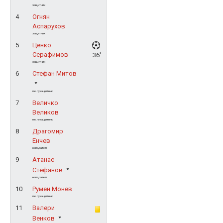
защитник
4
Огнян
Аспарухов
защитник
5
Ценко
Серафимов
36'
защитник
6
Стефан Митов
полузащитник
7
Величко
Великов
полузащитник
8
Драгомир
Енчев
нападател
9
Атанас
Стефанов
нападател
10
Румен Монев
полузащитник
11
Валери
Венков