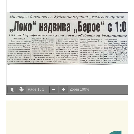
Page
1
/
1
Zoom
100%