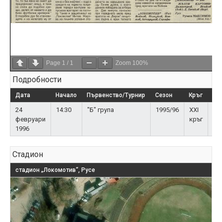
Page
1
/
1
Zoom
100%
Подробности
Дата
Начало
Първенство/Турнир
Сезон
Кръг
Пу
24
14:30
"Б" група
1995/96
XXI
50
февруари
кръг
зр
1996
Стадион
стадион „Локомотив“, Русе