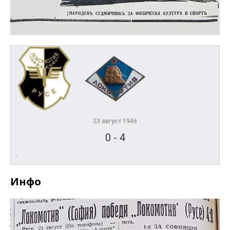
23 август 1946
0
-
4
.
Инфо