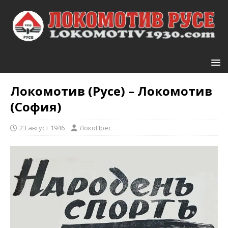
Локомотив (Русе) – Локомотив
(София)
23 август 1946
ЛокоПрес