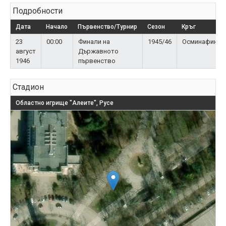
Подробности
Дата
Начало
Първенство/Турнир
Сезон
Кръг
23
00:00
Финали на
1945/46
Осминафинал
август
Държавното
1946
първенство
Стадион
Областно игрище "Алеите", Русе