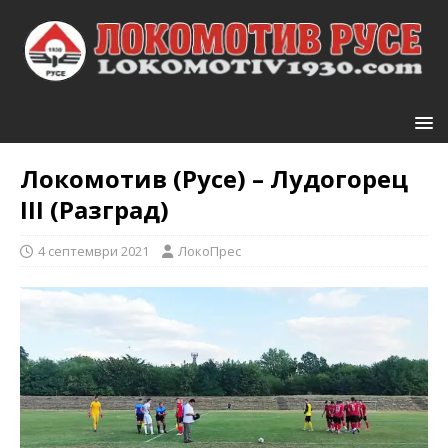
Локомотив (Русе) – Лудогорец
III (Разград)
4 септември 2021
ЛокоПрес