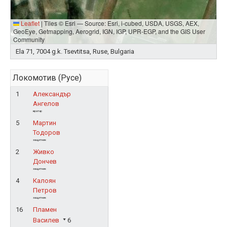
Leaflet
|
Tiles © Esri — Source: Esri, i-cubed, USDA, USGS, AEX,
GeoEye, Getmapping, Aerogrid, IGN, IGP, UPR-EGP, and the GIS User
Community
Ela 71, 7004 g.k. Tsevtitsa, Ruse, Bulgaria
Локомотив (Русе)
1
Александър
Ангелов
вратар
5
Мартин
Тодоров
защитник
2
Живко
Дончев
защитник
4
Калоян
Петров
защитник
16
Пламен
Василев
6