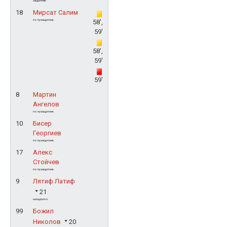
защитник
18
Мирсат Салим
полузащитник
58',
59'
58',
59'
59'
8
Мартин
Ангелов
полузащитник
10
Бисер
Георгиев
полузащитник
17
Алекс
Стойчев
полузащитник
9
Лятиф Латиф
21
нападател
99
Божил
Николов
20