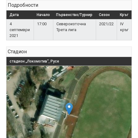
Подробности
Дата
Начало
Първенство/Турнир
Сезон
Кръг
4
17:00
Североизточна
2021/22
IV
септември
Трета лига
кръг
2021
Стадион
стадион „Локомотив“, Русе