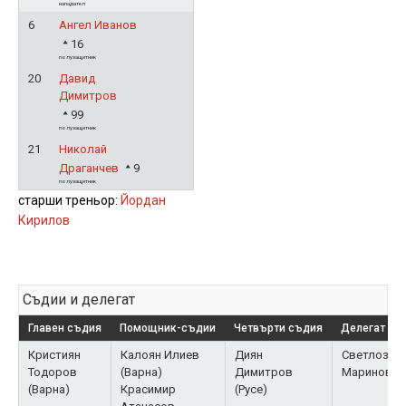
нападател
6
Ангел Иванов
16
полузащитник
20
Давид
Димитров
99
полузащитник
21
Николай
Драганчев
9
полузащитник
старши треньор:
Йордан
Кирилов
Съдии и делегат
Главен съдия
Помощник-съдии
Четвърти съдия
Делегат на
Кристиян
Калоян Илиев
Диян
Светлозар
Тодоров
(Варна)
Димитров
Маринов (Р
(Варна)
Красимир
(Русе)