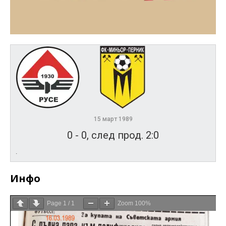
15 март 1989
0
-
0, след прод. 2:0
.
Инфо
Page
1
/
1
Zoom
100%