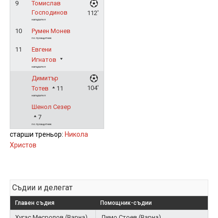
9
Томислав
Господинов
112'
нападател
10
Румен Монев
полузащитник
11
Евгени
Игнатов
нападател
Димитър
104'
Тотев
11
нападател
Шенол Сезер
7
полузащитник
старши треньор:
Никола
Христов
Съдии и делегат
Главен съдия
Помощник-съдии
Хугас Месропов (Варна)
Димо Стоев (Варна)