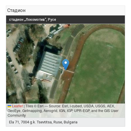
Стадион
стадион „Локомотив“, Русе
Leaflet
|
Tiles © Esri — Source: Esri, i-cubed, USDA, USGS, AEX,
GeoEye, Getmapping, Aerogrid, IGN, IGP, UPR-EGP, and the GIS User
Community
Ela 71, 7004 g.k. Tsevtitsa, Ruse, Bulgaria