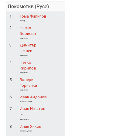
Локомотив (Русе)
1
Тома Филипов
вратар
2
Наско
Борисов
защитник
3
Димитър
Нешев
защитник
4
Петко
Кирилов
защитник
5
Валери
Горначки
защитник
6
Иван Андонов
полузащитник
7
Иван Игнатов
нападател
8
Илия Янков
полузащитник