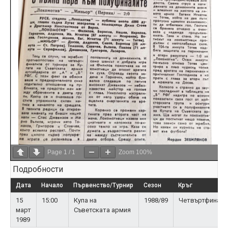
Page
1
/
1
Zoom
100%
Подробности
Дата
Начало
Първенство/Турнир
Сезон
Кръг
15
15:00
Купа на
1988/89
Четвъртфинал
март
Съветската армия
1989