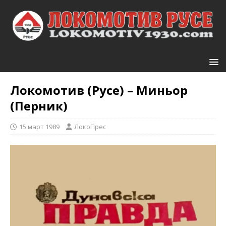
Локомотив (Русе) – Миньор
(Перник)
15 март 1989
ЛокоПрес