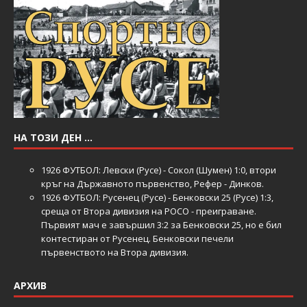
НА ТОЗИ ДЕН …
1926
ФУТБОЛ: Левски (Русе) - Сокол (Шумен) 1:0, втори
кръг на Държавното първенство, Рефер - Динков.
1926
ФУТБОЛ: Русенец (Русе) - Бенковски 25 (Русе) 1:3,
среща от Втора дивизия на РОСО - преиграване.
Първият мач е завършил 3:2 за Бенковски 25, но е бил
контестиран от Русенец. Бенковски печели
първенството на Втора дивизия.
АРХИВ