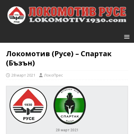
Локомотив (Русе) – Спартак
(Бъзън)
28 март 2021
ЛокоПрес
28 март 2021