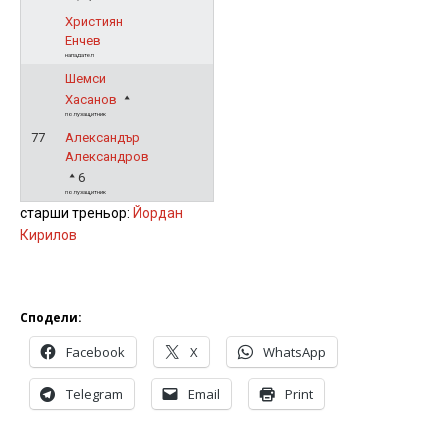
Християн
Енчев
нападател
Шемси
Хасанов
полузащитник
77
Александър
Александров
6
полузащитник
старши треньор:
Йордан
Кирилов
Сподели:
Facebook
X
WhatsApp
Telegram
Email
Print