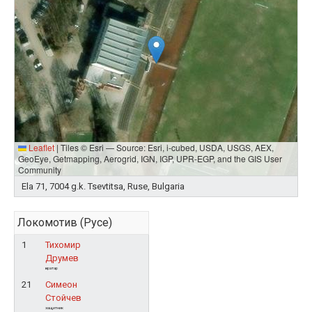
Leaflet
|
Tiles © Esri — Source: Esri, i-cubed, USDA, USGS, AEX,
GeoEye, Getmapping, Aerogrid, IGN, IGP, UPR-EGP, and the GIS User
Community
Ela 71, 7004 g.k. Tsevtitsa, Ruse, Bulgaria
Локомотив (Русе)
1
Тихомир
Друмев
вратар
21
Симеон
Стойчев
защитник