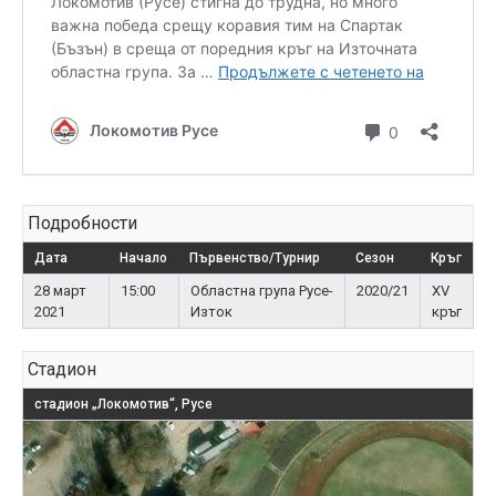
Подробности
Дата
Начало
Първенство/Турнир
Сезон
Кръг
28 март
15:00
Областна група Русе-
2020/21
XV
2021
Изток
кръг
Стадион
стадион „Локомотив“, Русе