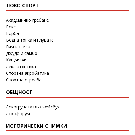
ЛОКО СПОРТ
Академично гребане
Бокс
Борба
Водна топка и плуване
Гимнастика
Джудо и самбо
Кану-каяк
Лека атлетика
Спортна акробатика
Спортна стрелба
ОБЩНОСТ
Локогрупата във Фейсбук
Локофорум
ИСТОРИЧЕСКИ СНИМКИ