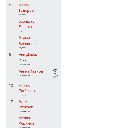
5
Мартин
Тодоров
защитник
Божидар
Дончев
защитник
Атанас
Великов
защитник
6
Ник Доцев
77
полузащитник
Ангел Иванов
полузащитник
32'
10
Михаил
Любенов
полузащитник
17
Алекс
Стойчев
полузащитник
11
Беркан
Ибрямов
полузащитник