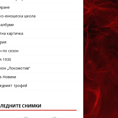
иране
ко-юношеска школа
албуми
тна картичка
рия
н по сезон
л 1930
ион „Локомотив“
в-Новини
едният трофей
ЛЕДНИТЕ СНИМКИ