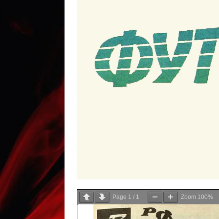
Page
1
/
1
Zoom
100%