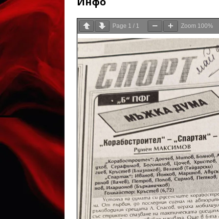
Инфо
Page
1
/
1
Zoom
100%