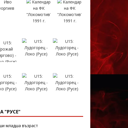
А "РУСЕ"
и младша възраст