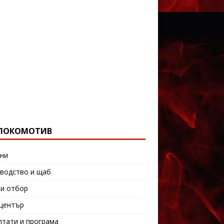
ЛОКОМОТИВ
ни
водство и щаб
и отбор
център
лтати и програма