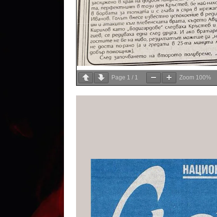
Page
1
/
1
Zoom
100%