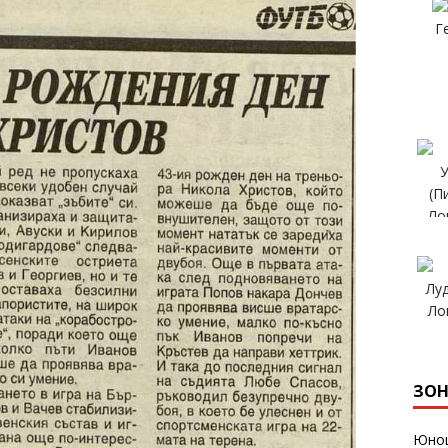
ЗОН
Юнош