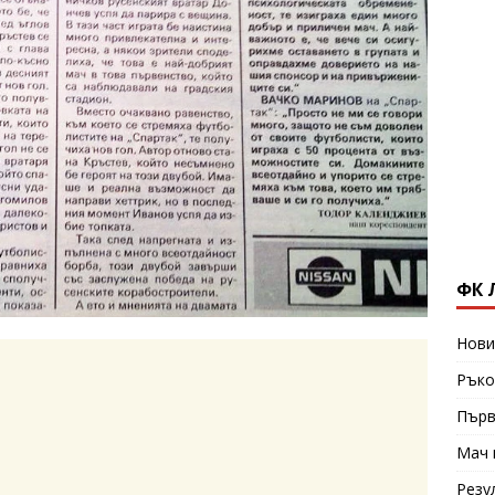
ФК 
Нови
Ръко
Първ
Мач 
Резу