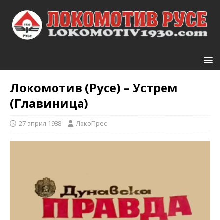
Локомотив (Русе) – Устрем
(Главиница)
27 април 1988
ЛокоПрес