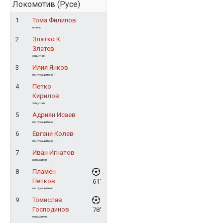
Локомотив (Русе)
1
Тома Филипов
вратар
2
Златко К.
Златев
защитник
3
Илия Янков
полузащитник
4
Петко
Кирилов
защитник
5
Адриян Исаев
полузащитник
6
Евгени Колев
полузащитник
7
Иван Игнатов
нападател
8
Пламен
Петков
61'
полузащитник
9
Томислав
Господинов
78'
нападател