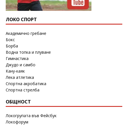
ЛОКО СПОРТ
Академично гребане
Бокс
Борба
Водна топка и плуване
Гимнастика
Джудо и самбо
Кану-каяк
Лека атлетика
Спортна акробатика
Спортна стрелба
ОБЩНОСТ
Локогрупата във Фейсбук
Локофорум