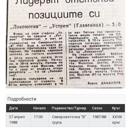
Подробности
Дата
Начало
Първенство/Турнир
Сезон
Кръг
27 април
17:00
Североизточна "В"
1987/88
XXVIII
1988
група
кръг