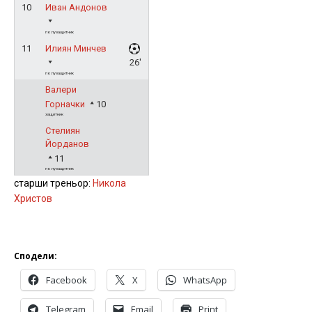
10
Иван Андонов
полузащитник
11
Илиян Минчев
26'
полузащитник
Валери
Горначки
10
защитник
Стелиян
Йорданов
11
полузащитник
старши треньор:
Никола
Христов
Сподели:
Facebook
X
WhatsApp
Telegram
Email
Print