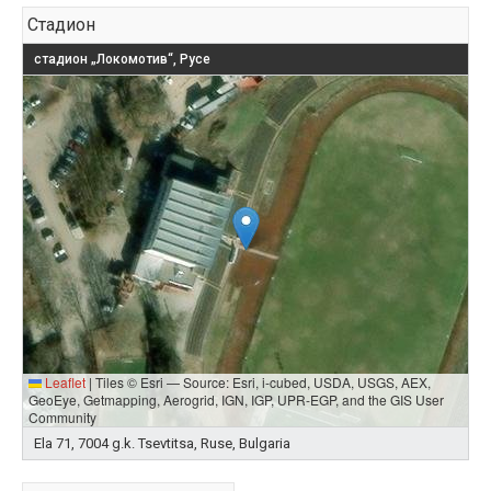
Стадион
стадион „Локомотив“, Русе
Leaflet
|
Tiles © Esri — Source: Esri, i-cubed, USDA, USGS, AEX,
GeoEye, Getmapping, Aerogrid, IGN, IGP, UPR-EGP, and the GIS User
Community
Ela 71, 7004 g.k. Tsevtitsa, Ruse, Bulgaria