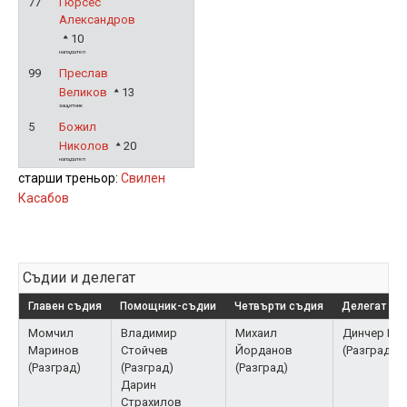
77
Гюрсес
Александров
10
нападател
99
Преслав
Великов
13
защитник
5
Божил
Николов
20
нападател
старши треньор:
Свилен
Касабов
Съдии и делегат
Главен съдия
Помощник-съдии
Четвърти съдия
Делегат на
Момчил
Владимир
Михаил
Динчер Къ
Маринов
Стойчев
Йорданов
(Разград)
(Разград)
(Разград)
(Разград)
Дарин
Страхилов