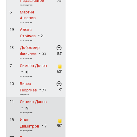
Парашкевов
75'
полузащитник
6
Мартин
Ангелов
полузащитник
19
Алекс
Стойчев
21
полузащитник
13
Добромир
54'
Филипов
99
полузащитник
7
Симеон Дочев
63'
18
полузащитник
10
Бисер
9'
Георгиев
77
нападател
21
Силвио Данев
19
полузащитник
18
Иван
90'
Димитров
7
полузащитник