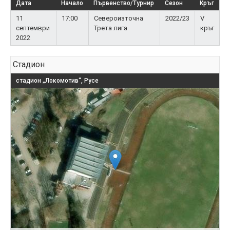
Дата
Начало
Първенство/Турнир
Сезон
Кръг
11
17:00
Североизточна
2022/23
V
септември
Трета лига
кръг
2022
Стадион
стадион „Локомотив“, Русе