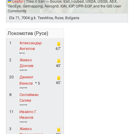
Leaflet
|
Tiles © Esri — Source: Esri, i-cubed, USDA, USGS, AEX,
GeoEye, Getmapping, Aerogrid, IGN, IGP, UPR-EGP, and the GIS User
Community
Ela 71, 7004 g.k. Tsevtitsa, Ruse, Bulgaria
Локомотив (Русе)
1
Александър
Ангелов
67'
вратар
2
Живко
Дончев
40'
защитник
20
Даниел
45'
Венков
5
защитник
8
Сюлейман
Салим
защитник
11
Ивайло Г.
Иванов
защитник
3
Живко