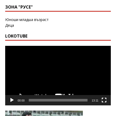
ЗОНА "РУСЕ"
Юноши младша възраст
Деца
LOKOTUBE
Видео
00:00
13:11