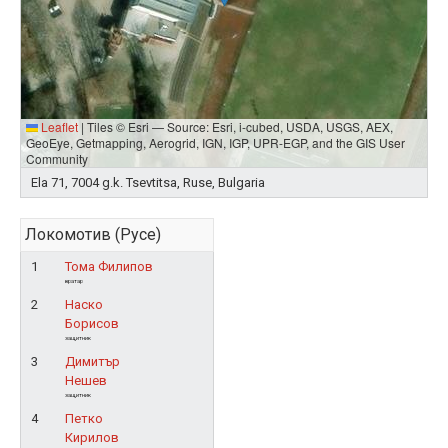
Leaflet
|
Tiles © Esri — Source: Esri, i-cubed, USDA, USGS, AEX,
GeoEye, Getmapping, Aerogrid, IGN, IGP, UPR-EGP, and the GIS User
Community
Ela 71, 7004 g.k. Tsevtitsa, Ruse, Bulgaria
Локомотив (Русе)
1
Тома Филипов
вратар
2
Наско
Борисов
защитник
3
Димитър
Нешев
защитник
4
Петко
Кирилов