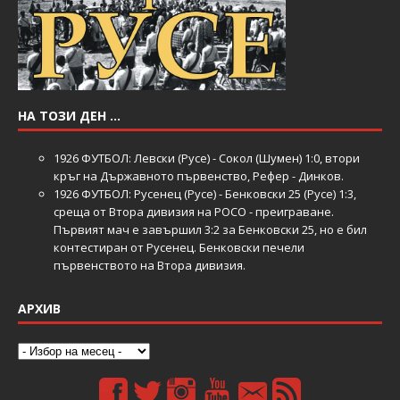
НА ТОЗИ ДЕН …
1926
ФУТБОЛ: Левски (Русе) - Сокол (Шумен) 1:0, втори
кръг на Държавното първенство, Рефер - Динков.
1926
ФУТБОЛ: Русенец (Русе) - Бенковски 25 (Русе) 1:3,
среща от Втора дивизия на РОСО - преиграване.
Първият мач е завършил 3:2 за Бенковски 25, но е бил
контестиран от Русенец. Бенковски печели
първенството на Втора дивизия.
АРХИВ