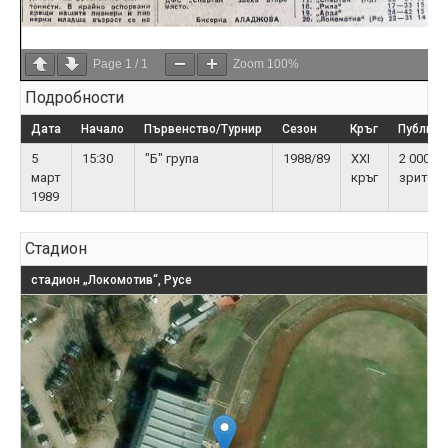
Page
1
/
1
Zoom
100%
Подробности
Дата
Начало
Първенство/Турнир
Сезон
Кръг
Публика
5
15:30
"Б" група
1988/89
XXI
2 000
март
кръг
зрител
1989
Стадион
стадион „Локомотив“, Русе