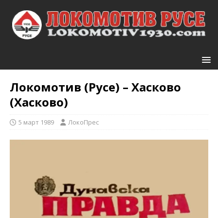
Локомотив (Русе) – Хасково
(Хасково)
5 март 1989
ЛокоПрес