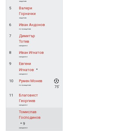
защитник
5
Валери
Горначки
защитник
6
Иван Андонов
полузащитник
7
Димитър
Тотев
нападател
8
Иван Игнатов
нападател
9
Евгени
Игнатов
нападател
10
Румен Монев
полузащитник
75'
11
Благовест
Георгиев
нападател
Томислав
Господинов
9
нападател