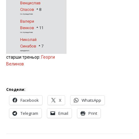
Венцислав
Спасов
8
полузащитник
Валери
Венков
11
полузащитник
Николай
Синабов
7
нападател
старши треньор:
Георги
Велинов
Сподели:
Facebook
X
WhatsApp
Telegram
Email
Print