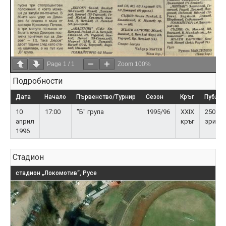
Page
1
/
1
Zoom
100%
Подробности
Дата
Начало
Първенство/Турнир
Сезон
Кръг
Публик
10
17:00
"Б" група
1995/96
XXIX
250
април
кръг
зрите
1996
Стадион
стадион „Локомотив“, Русе