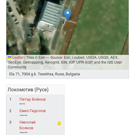
Leaflet
|
Tiles © Esri — Source: Esri, i-cubed, USDA, USGS, AEX,
GeoEye, Getmapping, Aerogrid, IGN, IGP, UPR-EGP, and the GIS User
Community
Ela 71, 7004 g.k. Tsevtitsa, Ruse, Bulgaria
Локомотив (Русе)
1
Петър Войнов
вратар
2
Емил Гидолов
защитник
3
Николай
Боянов
защитник