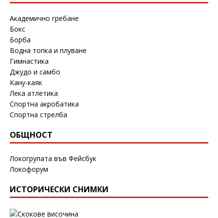
Академично гребане
Бокс
Борба
Водна топка и плуване
Гимнастика
Джудо и самбо
Кану-каяк
Лека атлетика
Спортна акробатика
Спортна стрелба
ОБЩНОСТ
Локогрупата във Фейсбук
Локофорум
ИСТОРИЧЕСКИ СНИМКИ