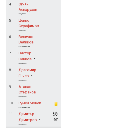
4
Огнян
Аспарухов
защитник
5
Ценко
Серафимов
защитник
6
Величко
Великов
полузащитник
7
Виктор
Нанков
нападател
8
Драгомир
Енчев
нападател
9
Атанас
Стефанов
нападател
10
Румен Монев
полузащитник
11
Димитър
46'
Димитров
нападател