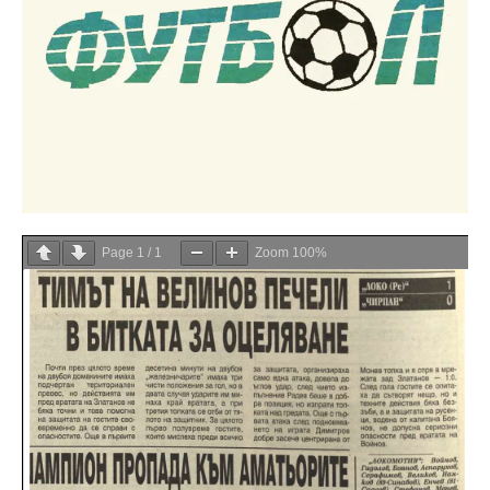
Page
1
/
1
Zoom
100%