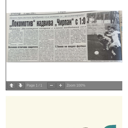
Page
1
/
1
Zoom
100%