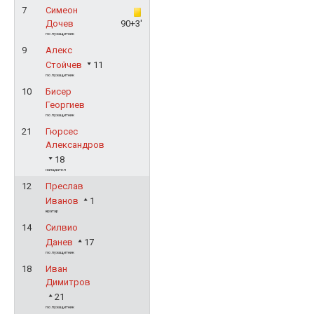
7
Симеон
Дочев
90+3'
полузащитник
9
Алекс
Стойчев
11
полузащитник
10
Бисер
Георгиев
полузащитник
21
Гюрсес
Александров
18
нападател
12
Преслав
Иванов
1
вратар
14
Силвио
Данев
17
полузащитник
18
Иван
Димитров
21
полузащитник