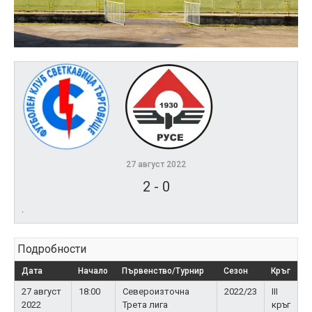
27 август 2022
2
-
0
.
Подробности
Дата
Начало
Първенство/Турнир
Сезон
Кръг
27 август
18:00
Североизточна
2022/23
III
2022
Трета лига
кръг