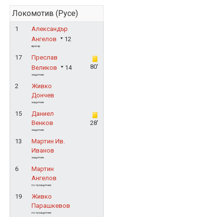
Локомотив (Русе)
1
Александър
Ангелов
12
вратар
17
Преслав
80'
Великов
14
защитник
2
Живко
Дончев
защитник
15
Даниел
Венков
28'
защитник
13
Мартин Ив.
Иванов
защитник
6
Мартин
Ангелов
полузащитник
19
Живко
Парашкевов
полузащитник