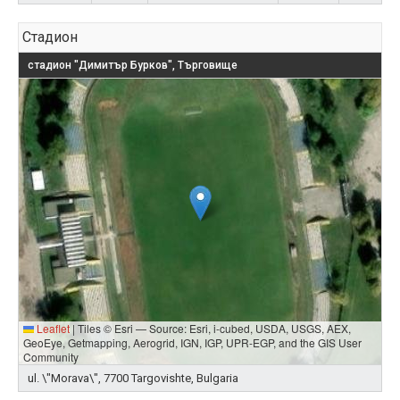
Стадион
стадион "Димитър Бурков", Търговище
Leaflet
|
Tiles © Esri — Source: Esri, i-cubed, USDA, USGS, AEX,
GeoEye, Getmapping, Aerogrid, IGN, IGP, UPR-EGP, and the GIS User
Community
ul. \"Morava\", 7700 Targovishte, Bulgaria