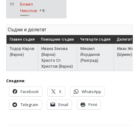
11
Божил
Николов
9
нападател
Съдии и делегат
Главен съдия
Помощник-съдии
Четвърти съдия
Делегат на
Тодор Киров
Ивана Зехова
Михаил
Иван Жече
(Варна)
(Варна)
Йорданов
(Шумен)
Христо Ст.
(Разград)
Христов (Варна)
Сподели:
Facebook
X
WhatsApp
Telegram
Email
Print