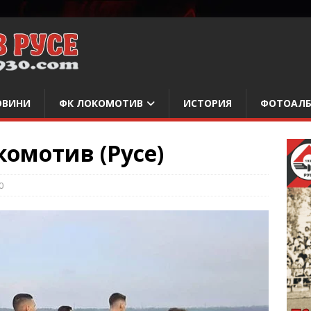
ОВИНИ
ФК ЛОКОМОТИВ
ИСТОРИЯ
ФОТОАЛ
омотив (Русе)
0