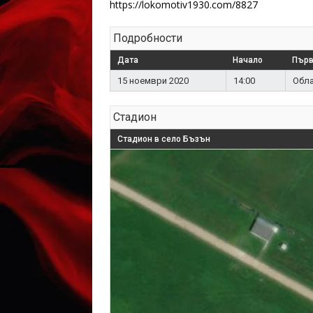
https://lokomotiv1930.com/8827
Подробности
Дата
Начало
Първ
15 ноември 2020
14:00
Обла
Стадион
Стадион в село Бъзън