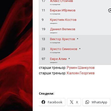
17
Алекс Стойчев
полузащитник
11
Беркан Ибрямов
полузащитник
9
Кристиян Костов
нападател
19
Даниел Великов
нападател
13
Виктор Христов
полузащитник
23
Христо Симеонов
полузащитник
97
Емре Алим
нападател
старши треньор:
Румен Шанкулов
старши треньор:
Калоян Георгиев
Сподели:
Facebook
X
WhatsApp