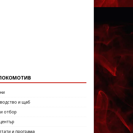
ЛОКОМОТИВ
ни
водство и щаб
и отбор
център
лтати и програма