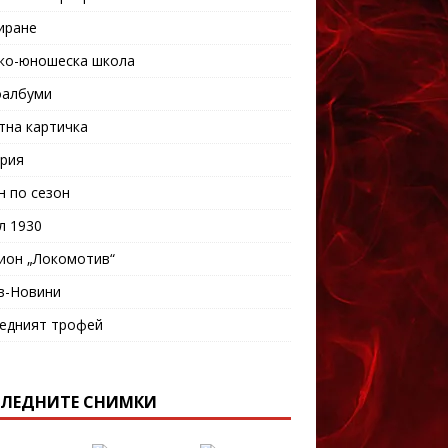
иране
ко-юношеска школа
албуми
тна картичка
рия
н по сезон
л 1930
ион „Локомотив“
в-Новини
едният трофей
ЛЕДНИТЕ СНИМКИ