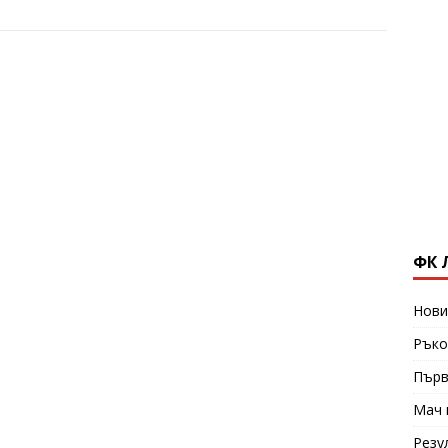
ФК 
Нови
Ръко
Първ
Мач 
Резу