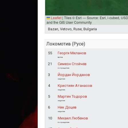
Leaflet
|
Tiles © Esri — Source: Esri, i-cubed, U
and the GIS User Community
Bazan, Vetovo, Ruse, Bulgaria
Локомотив (Русе)
55
Георги Миланов
вратар
21
Симеон Стойчев
полузащитник
3
Йордан Йорданов
защитник
4
Кристиян Атанасов
защитник
5
Мартин Тодоров
защитник
6
Ник Доцев
защитник
10
Михаил Любенов
полузащитник