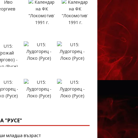
А "РУСЕ"
и младша възраст