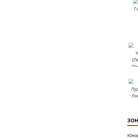
ЗОН
Юнош