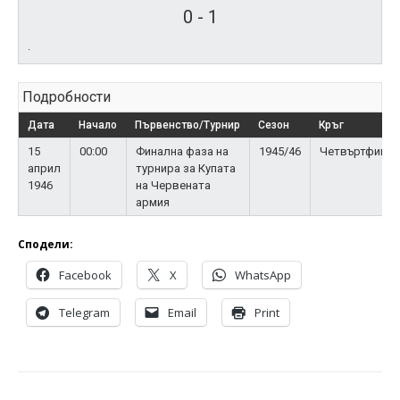
0
-
1
.
Подробности
Дата
Начало
Първенство/Турнир
Сезон
Кръг
15
00:00
Финална фаза на
1945/46
Четвъртфинал
април
турнира за Купата
1946
на Червената
армия
Сподели:
Facebook
X
WhatsApp
Telegram
Email
Print