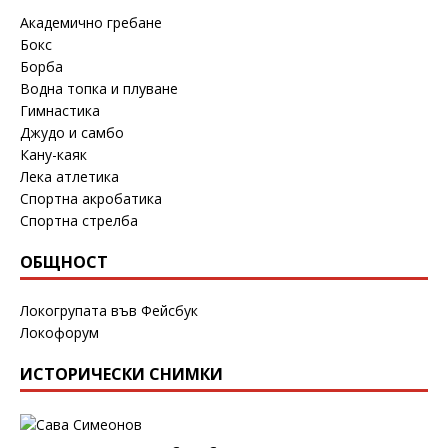
Академично гребане
Бокс
Борба
Водна топка и плуване
Гимнастика
Джудо и самбо
Кану-каяк
Лека атлетика
Спортна акробатика
Спортна стрелба
ОБЩНОСТ
Локогрупата във Фейсбук
Локофорум
ИСТОРИЧЕСКИ СНИМКИ