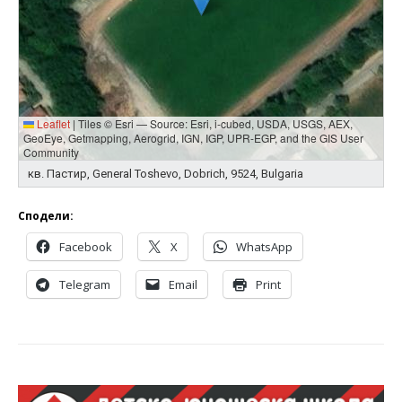
Leaflet
|
Tiles © Esri — Source: Esri, i-cubed, USDA, USGS, AEX,
GeoEye, Getmapping, Aerogrid, IGN, IGP, UPR-EGP, and the GIS User
Community
кв. Пастир, General Toshevo, Dobrich, 9524, Bulgaria
Сподели:
Facebook
X
WhatsApp
Telegram
Email
Print