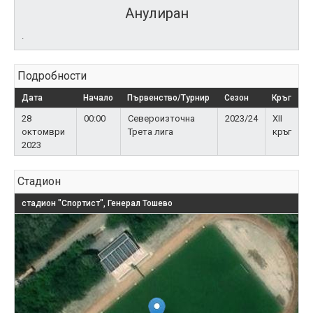
Анулиран
.
Подробности
Дата
Начало
Първенство/Турнир
Сезон
Кръг
28
00:00
Североизточна
2023/24
XII
октомври
Трета лига
кръг
2023
Стадион
стадион "Спортист", Генерал Тошево