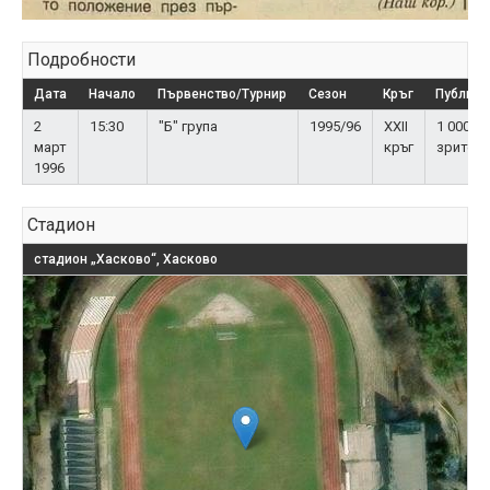
Подробности
Дата
Начало
Първенство/Турнир
Сезон
Кръг
Публика
2
15:30
"Б" група
1995/96
XXII
1 000
март
кръг
зрител
1996
Стадион
стадион „Хасково“, Хасково