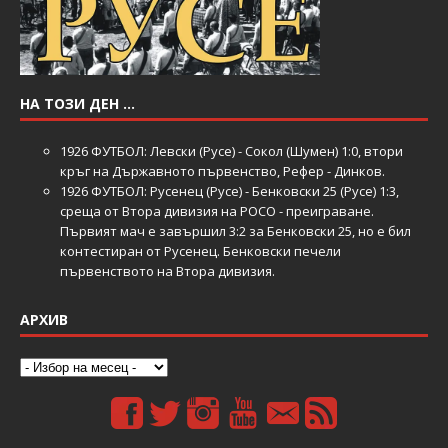
НА ТОЗИ ДЕН …
1926
ФУТБОЛ: Левски (Русе) - Сокол (Шумен) 1:0, втори
кръг на Държавното първенство, Рефер - Динков.
1926
ФУТБОЛ: Русенец (Русе) - Бенковски 25 (Русе) 1:3,
среща от Втора дивизия на РОСО - преиграване.
Първият мач е завършил 3:2 за Бенковски 25, но е бил
контестиран от Русенец. Бенковски печели
първенството на Втора дивизия.
АРХИВ