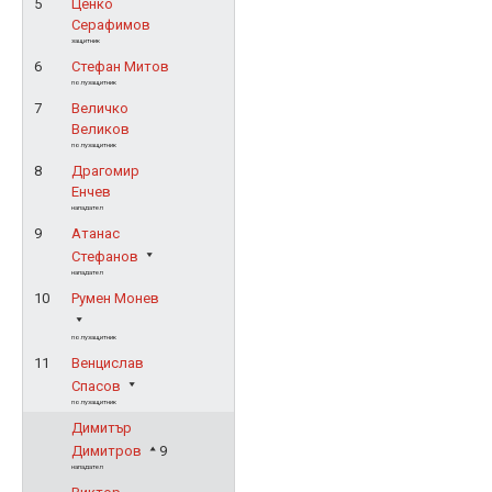
5
Ценко
Серафимов
защитник
6
Стефан Митов
полузащитник
7
Величко
Великов
полузащитник
8
Драгомир
Енчев
нападател
9
Атанас
Стефанов
нападател
10
Румен Монев
полузащитник
11
Венцислав
Спасов
полузащитник
Димитър
Димитров
9
нападател