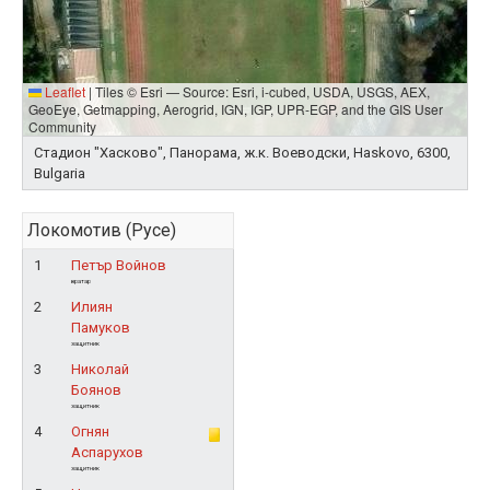
Leaflet
|
Tiles © Esri — Source: Esri, i-cubed, USDA, USGS, AEX,
GeoEye, Getmapping, Aerogrid, IGN, IGP, UPR-EGP, and the GIS User
Community
Стадион "Хасково", Панорама, ж.к. Воеводски, Haskovo, 6300,
Bulgaria
Локомотив (Русе)
1
Петър Войнов
вратар
2
Илиян
Памуков
защитник
3
Николай
Боянов
защитник
4
Огнян
Аспарухов
защитник