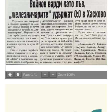
Page
1
/
1
Zoom
100%