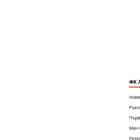
ФК 
Нови
Ръко
Първ
Мач 
Резу