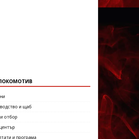
ЛОКОМОТИВ
ни
водство и щаб
и отбор
център
лтати и програма