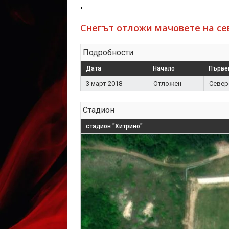
.
Снегът отложи мачовете на се
Подробности
Дата
Начало
Първе
3 март 2018
Отложен
Север
Стадион
стадион "Хитрино"