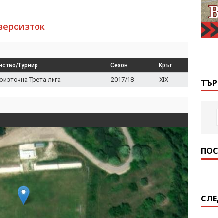
вероизток
нство/Турнир
Сезон
Кръг
оизточна Трета лига
2017/18
XIX
ТЪР
ПОС
СЛЕ