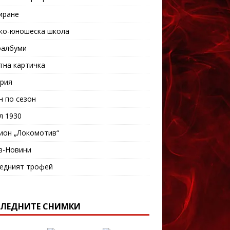
иране
ко-юношеска школа
албуми
тна картичка
рия
н по сезон
л 1930
ион „Локомотив“
в-Новини
едният трофей
ЛЕДНИТЕ СНИМКИ