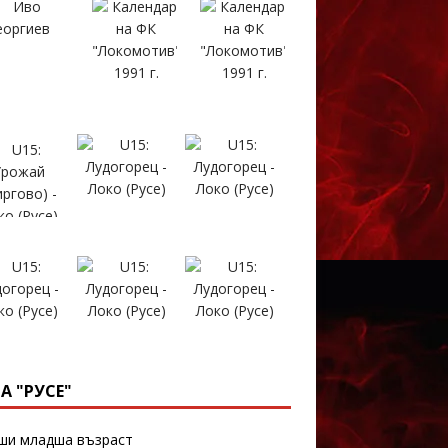
А "РУСЕ"
и младша възраст