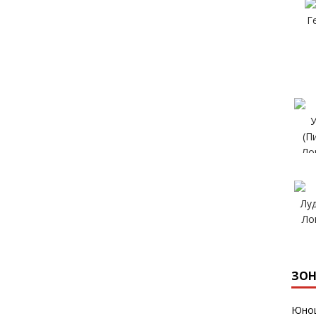
ЗОН
Юнош