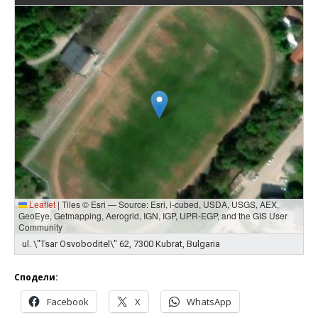
Leaflet
|
Tiles © Esri — Source: Esri, i-cubed, USDA, USGS, AEX,
GeoEye, Getmapping, Aerogrid, IGN, IGP, UPR-EGP, and the GIS User
Community
ul. \"Tsar Osvoboditel\" 62, 7300 Kubrat, Bulgaria
Сподели:
Facebook
X
WhatsApp