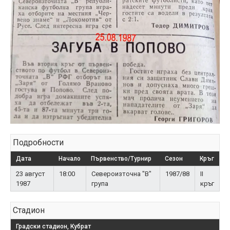
Подробности
Дата
Начало
Първенство/Турнир
Сезон
Кръг
23 август
18:00
Североизточна "В"
1987/88
II
1987
група
кръг
Стадион
Градски стадион, Кубрат