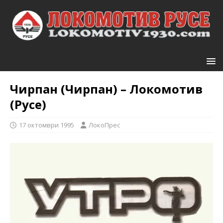
Чирпан (Чирпан) – Локомотив
(Русе)
17 октомври 1995
ЛокоПрес