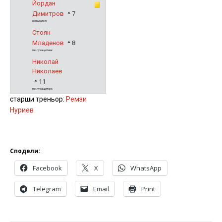
Йордан
Димитров
7
нападател
Стоян
Младенов
8
полузащитник
Николай
Николаев
11
полузащитник
старши треньор:
Ремзи
Нуриев
Сподели:
Facebook
X
WhatsApp
Telegram
Email
Print