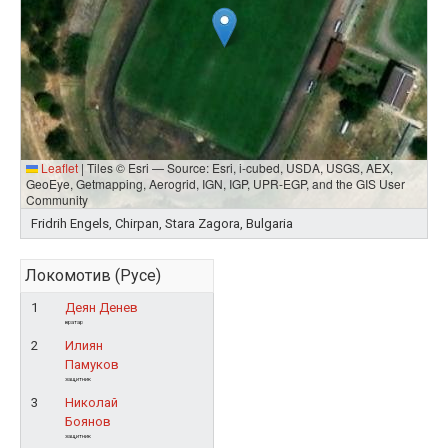
Leaflet
|
Tiles © Esri — Source: Esri, i-cubed, USDA, USGS, AEX,
GeoEye, Getmapping, Aerogrid, IGN, IGP, UPR-EGP, and the GIS User
Community
Fridrih Engels, Chirpan, Stara Zagora, Bulgaria
Локомотив (Русе)
1
Деян Денев
вратар
2
Илиян
Памуков
защитник
3
Николай
Боянов
защитник