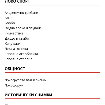
ЛОКО СПОРТ
Академично гребане
Бокс
Борба
Водна топка и плуване
Гимнастика
Джудо и самбо
Кану-каяк
Лека атлетика
Спортна акробатика
Спортна стрелба
ОБЩНОСТ
Локогрупата във Фейсбук
Локофорум
ИСТОРИЧЕСКИ СНИМКИ