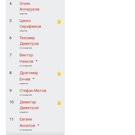
4
Огнян
Аспарухов
защитник
5
Ценко
Серафимов
защитник
6
Тихомир
Димитров
полузащитник
7
Виктор
Нанков
полузащитник
8
Драгомир
Енчев
нападател
9
Стефан Митов
полузащитник
10
Димитър
Димитров
нападател
11
Евгени
Ангелов
полузащитник