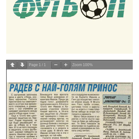
Page
1
/
1
Zoom
100%