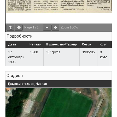
Page
1
/
1
Zoom
100%
Подробности
Дата
Начало
Първенство/Турнир
Сезон
Кръг
Пу
17
15:00
"Б" група
1995/96
X
2 
октомври
кръг
зр
1995
Стадион
Градски стадион, Чирпан